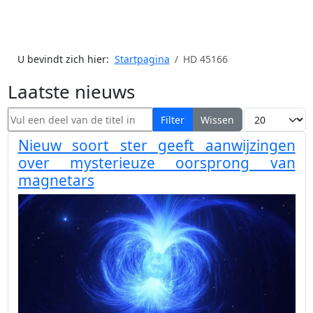
U bevindt zich hier:
Startpagina
HD 45166
Laatste nieuws
Vul een deel van de titel in
Toon #
Filter
Wissen
Nieuw soort ster geeft aanwijzingen
over mysterieuze oorsprong van
magnetars