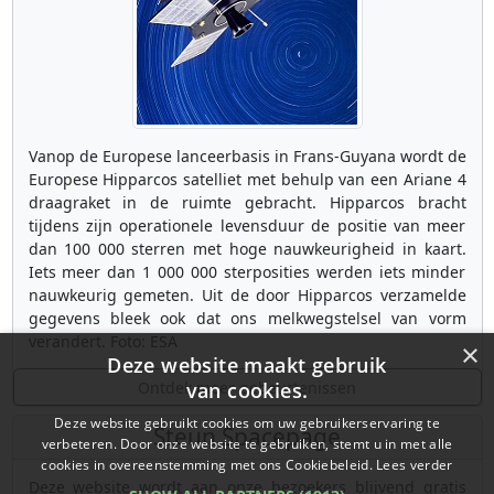
Vanop de Europese lanceerbasis in Frans-Guyana wordt de
Europese Hipparcos satelliet met behulp van een Ariane 4
draagraket in de ruimte gebracht. Hipparcos bracht
tijdens zijn operationele levensduur de positie van meer
dan 100 000 sterren met hoge nauwkeurigheid in kaart.
Iets meer dan 1 000 000 sterposities werden iets minder
nauwkeurig gemeten. Uit de door Hipparcos verzamelde
gegevens bleek ook dat ons melkwegstelsel van vorm
verandert. Foto: ESA
×
Deze website maakt gebruik
Ontdek meer gebeurtenissen
van cookies.
Deze website gebruikt cookies om uw gebruikerservaring te
Steun Spacepage
verbeteren. Door onze website te gebruiken, stemt u in met alle
cookies in overeenstemming met ons Cookiebeleid.
Lees verder
Deze website wordt aan onze bezoekers blijvend gratis