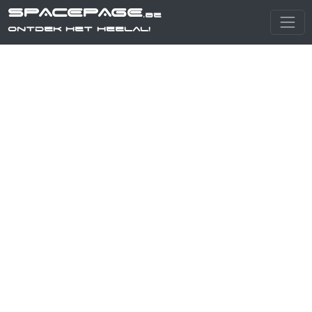
SPACEPAGE
.be
Ontdek het heelal!