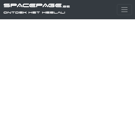
SPACEPAGE
.be
Ontdek het heelal!