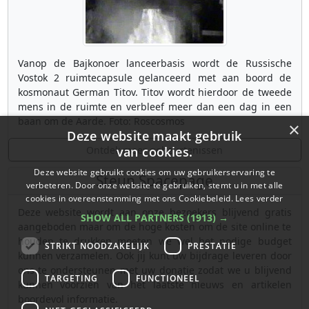
Vanop de Bajkonoer lanceerbasis wordt de Russische
Vostok 2 ruimtecapsule gelanceerd met aan boord de
kosmonaut German Titov. Titov wordt hierdoor de tweede
mens in de ruimte en verbleef meer dan een dag in een
baan om de Aarde. Foto: Roscosmos
×
Deze website maakt gebruik
Ontdek meer gebeurtenissen
van cookies.
Deze website gebruikt cookies om uw gebruikerservaring te
Steun Spacepage
verbeteren. Door onze website te gebruiken, stemt u in met alle
cookies in overeenstemming met ons Cookiebeleid.
Lees verder
Deze website wordt aan onze bezoekers blijvend gratis
SHOW ALL PARTNERS
(1913) →
aangeboden maar om de hoge kosten om de site online te
houden te drukken moeten we wel het nodige budget
STRIKT NOODZAKELIJK
PRESTATIE
kunnen verzamelen. Ook jij kunt uw bijdrage leveren door
ons te ondersteunen met uw donatie zodat we u blijvend
TARGETING
FUNCTIONEEL
kunnen voorzien van het laatste nieuws en artikelen
boordevol informatie.