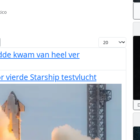
ico
Toon #
odde kwam van heel ver
 vierde Starship testvlucht
D