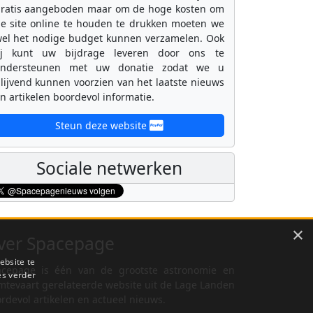
ratis aangeboden maar om de hoge kosten om
e site online te houden te drukken moeten we
el het nodige budget kunnen verzamelen. Ook
ij kunt uw bijdrage leveren door ons te
ondersteunen met uw donatie zodat we u
lijvend kunnen voorzien van het laatste nieuws
n artikelen boordevol informatie.
Steun deze website
Sociale netwerken
×
ver Spacepage
ebsite te
cepage is één van de grootste astronomie en
es verder
mtevaart gerelateerde website uit de Lage Landen
rdevol artikelen en actueel nieuws.