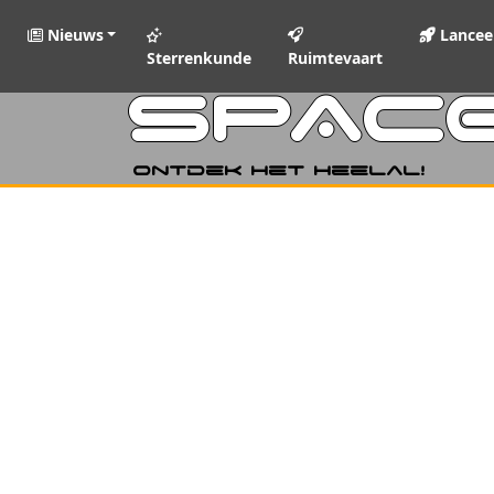
Nieuws
Lancee
Sterrenkunde
Ruimtevaart
SPAC
Ontdek het heelal!