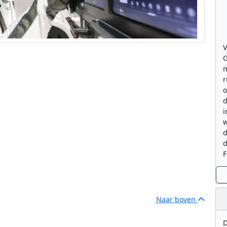
V
G
m
r
o
d
i
w
d
d
F
Naar boven
D