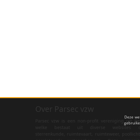
Over Parsec vzw
Deze web
Parsec vzw is een non-profit vereniging uit Be
gebruike
welke bestaat uit diverse websites o
sterrenkunde, ruimtevaart, ruimteweer, poollich