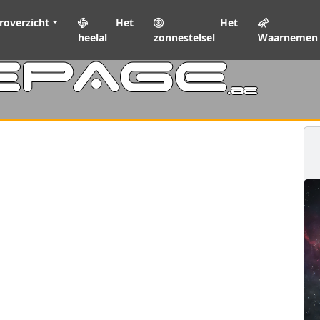
roverzicht
Het
Het
heelal
zonnestelsel
Waarnemen
EPAGE
.be