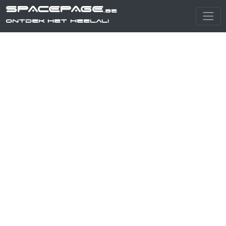
SPACEPAGE
.be
Ontdek het heelal!