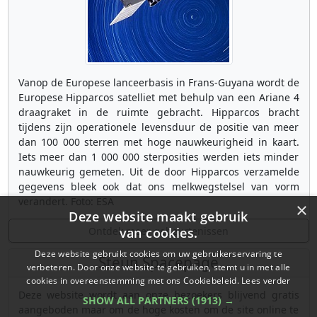
Vanop de Europese lanceerbasis in Frans-Guyana wordt de
Europese Hipparcos satelliet met behulp van een Ariane 4
draagraket in de ruimte gebracht. Hipparcos bracht
tijdens zijn operationele levensduur de positie van meer
dan 100 000 sterren met hoge nauwkeurigheid in kaart.
Iets meer dan 1 000 000 sterposities werden iets minder
nauwkeurig gemeten. Uit de door Hipparcos verzamelde
gegevens bleek ook dat ons melkwegstelsel van vorm
verandert. Foto: ESA
×
Deze website maakt gebruik
Ontdek meer gebeurtenissen
van cookies.
Deze website gebruikt cookies om uw gebruikerservaring te
Steun Spacepage
verbeteren. Door onze website te gebruiken, stemt u in met alle
cookies in overeenstemming met ons Cookiebeleid.
Lees verder
Deze website wordt aan onze bezoekers blijvend gratis
SHOW ALL PARTNERS
(1913) →
aangeboden maar om de hoge kosten om de site online te