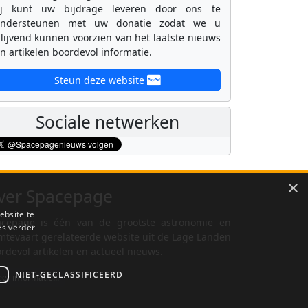
ij kunt uw bijdrage leveren door ons te
ondersteunen met uw donatie zodat we u
lijvend kunnen voorzien van het laatste nieuws
n artikelen boordevol informatie.
Steun deze website
Sociale netwerken
×
ver Spacepage
ebsite te
cepage is één van de grootste astronomie en
es verder
mtevaart gerelateerde website uit de Lage Landen
rdevol artikelen en actueel nieuws.
NIET-GECLASSIFICEERD
er informatie...