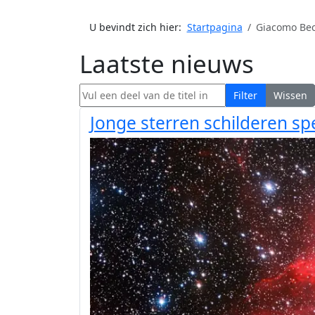
U bevindt zich hier:
Startpagina
Giacomo Bec
Laatste nieuws
Vul een deel van de titel in
Filter
Wissen
Jonge sterren schilderen sp