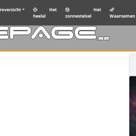
roverzicht
Het
Het
heelal
zonnestelsel
Waarnemen
EPAGE
.be