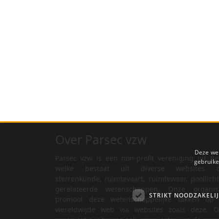
Over Parsec vzw
Deze web
Parsec vzw is een non-profit vereniging uit Be
gebruike
welke bestaat uit diverse websites o
sterrenkunde, ruimtevaart, ruimteweer, poollich
gerelateerde wetenschappen. Onze organisa
STRIKT NOODZAKELI
promoot deze wetenschappelijke takken op 
wereldwijde web via websites zoals deze. O