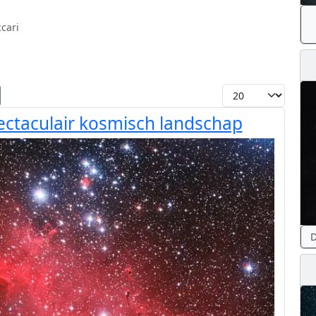
cari
Toon #
ectaculair kosmisch landschap
D