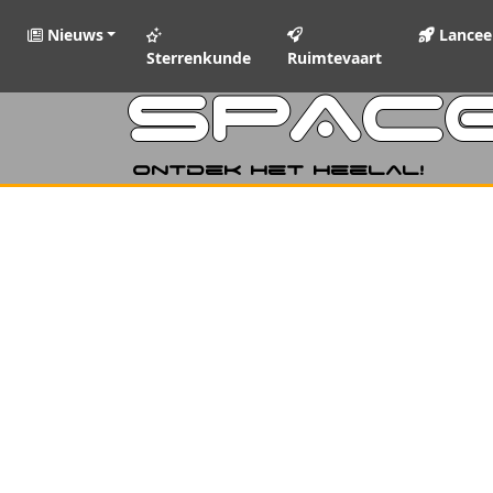
Nieuws
Lancee
Sterrenkunde
Ruimtevaart
SPAC
Ontdek het heelal!