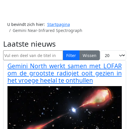
U bevindt zich hier:
Startpagina
Gemini Near-Infrared Spectrograph
Laatste nieuws
Vul een deel van de titel in
Toon #
Filter
Wissen
Gemini North werkt samen met LOFAR
om de grootste radiojet ooit gezien in
het vroege heelal te onthullen