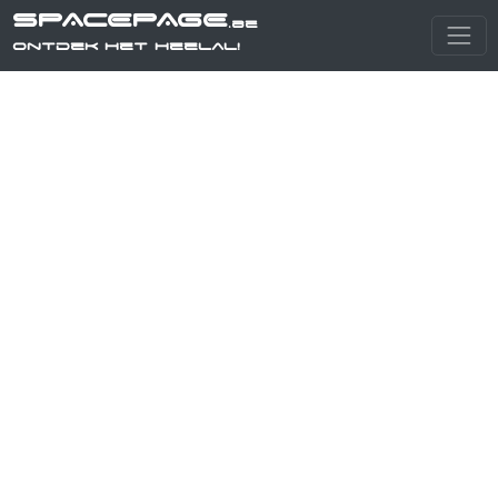
SPACEPAGE
.be
Ontdek het heelal!