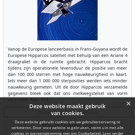
Vanop de Europese lanceerbasis in Frans-Guyana wordt de
Europese Hipparcos satelliet met behulp van een Ariane 4
draagraket in de ruimte gebracht. Hipparcos bracht
tijdens zijn operationele levensduur de positie van meer
dan 100 000 sterren met hoge nauwkeurigheid in kaart.
Iets meer dan 1 000 000 sterposities werden iets minder
nauwkeurig gemeten. Uit de door Hipparcos verzamelde
gegevens bleek ook dat ons melkwegstelsel van vorm
verandert. Foto: ESA
×
Deze website maakt gebruik
Ontdek meer gebeurtenissen
van cookies.
Deze website gebruikt cookies om uw gebruikerservaring te
Steun Spacepage
verbeteren. Door onze website te gebruiken, stemt u in met alle
cookies in overeenstemming met ons Cookiebeleid.
Lees verder