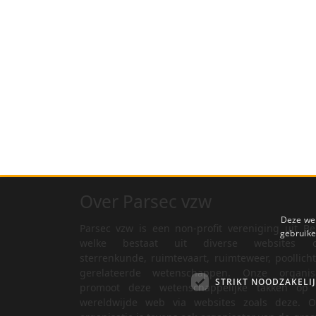
Over Parsec vzw
Deze web
Parsec vzw is een non-profit vereniging uit Be
gebruike
welke bestaat uit diverse websites o
sterrenkunde, ruimtevaart, ruimteweer, poollich
gerelateerde wetenschappen. Onze organisa
STRIKT NOODZAKELI
promoot deze wetenschappelijke takken op 
wereldwijde web via websites zoals deze. O