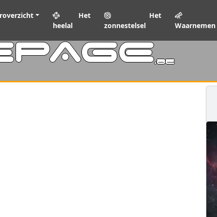
roverzicht
Het
Het
heelal
zonnestelsel
Waarnemen
EPAGE
.be