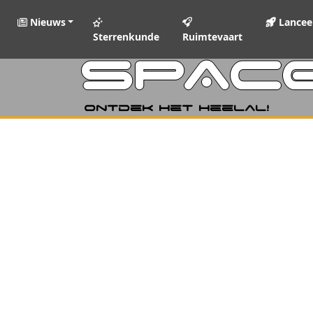
Nieuws
Lancee
Sterrenkunde
Ruimtevaart
SPAC
Ontdek het heelal!