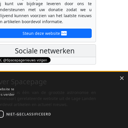
ij kunt uw bijdrage leveren door ons te
ondersteunen met uw donatie zodat we u
lijvend kunnen voorzien van het laatste nieuws
n artikelen boordevol informatie.
Steun deze website
Sociale netwerken
×
ver Spacepage
ebsite te
cepage is één van de grootste astronomie en
es verder
mtevaart gerelateerde website uit de Lage Landen
rdevol artikelen en actueel nieuws.
NIET-GECLASSIFICEERD
er informatie...