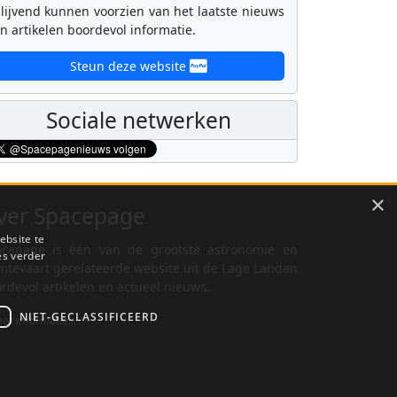
lijvend kunnen voorzien van het laatste nieuws
n artikelen boordevol informatie.
Steun deze website
Sociale netwerken
×
ver Spacepage
ebsite te
cepage is één van de grootste astronomie en
es verder
mtevaart gerelateerde website uit de Lage Landen
rdevol artikelen en actueel nieuws.
NIET-GECLASSIFICEERD
er informatie...