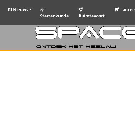
Nieuws
Lancee
Sterrenkunde
Ruimtevaart
SPAC
Ontdek het heelal!