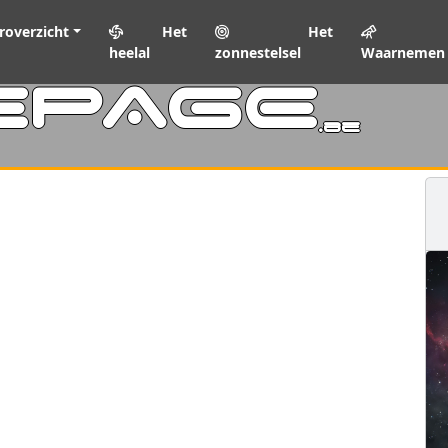
roverzicht
Het
Het
heelal
zonnestelsel
Waarnemen
EPAGE
.be