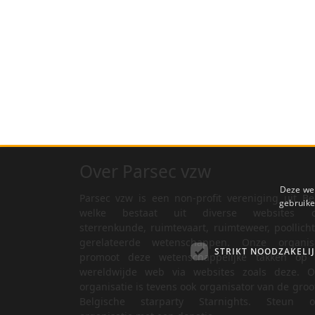
Over Parsec vzw
Deze web
Parsec vzw is een non-profit vereniging uit Be
gebruike
welke bestaat uit diverse websites o
sterrenkunde, ruimtevaart, ruimteweer, poollich
gerelateerde wetenschappen. Onze organisa
STRIKT NOODZAKELI
promoot deze wetenschappelijke takken op 
wereldwijde web via websites zoals deze. O
organisatie is tevens ook organisator van de groo
Belgische starparty Starnights. Steun o