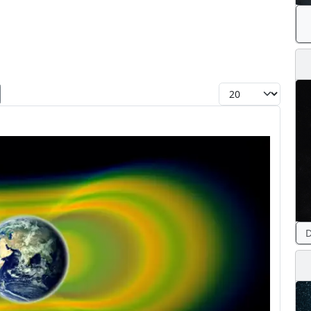
Toon #
D