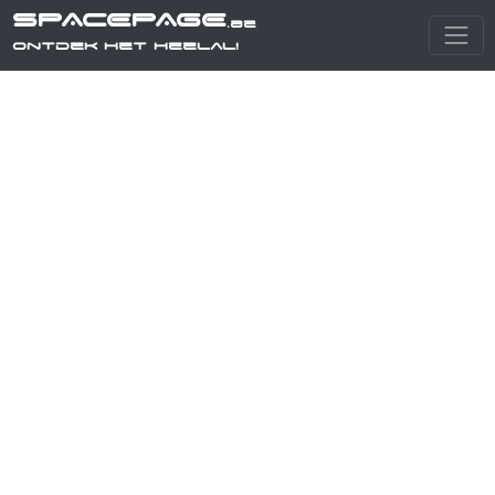
SPACEPAGE
.be
Ontdek het heelal!