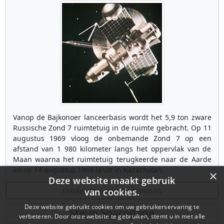
Vanop de Bajkonoer lanceerbasis wordt het 5,9 ton zware
Russische Zond 7 ruimtetuig in de ruimte gebracht. Op 11
augustus 1969 vloog de onbemande Zond 7 op een
afstand van 1 980 kilometer langs het oppervlak van de
Maan waarna het ruimtetuig terugkeerde naar de Aarde
en op 14 augustus 1969 landt in Kazachstan.
×
Deze website maakt gebruik
Ontdek meer gebeurtenissen
van cookies.
Deze website gebruikt cookies om uw gebruikerservaring te
Steun Spacepage
verbeteren. Door onze website te gebruiken, stemt u in met alle