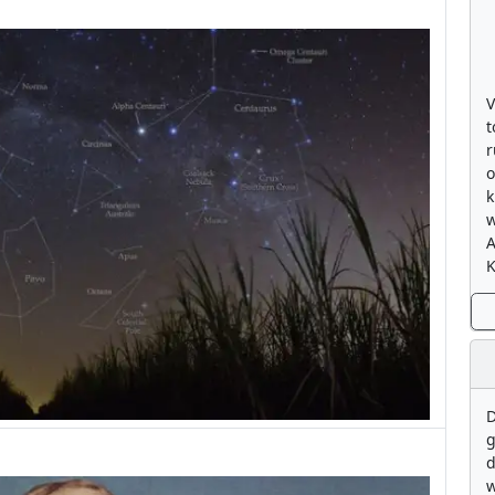
V
t
r
o
k
w
K
D
g
d
w