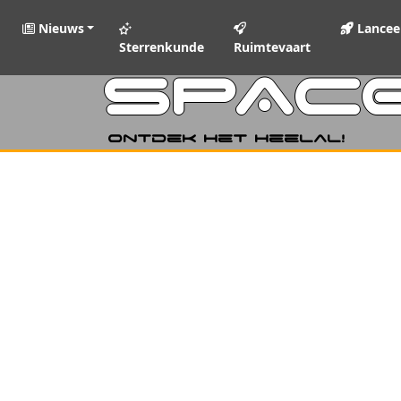
Nieuws
Lancee
Sterrenkunde
Ruimtevaart
SPAC
Ontdek het heelal!