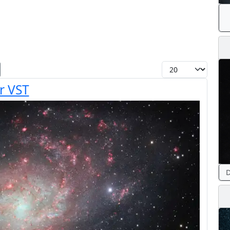
Toon #
r VST
D