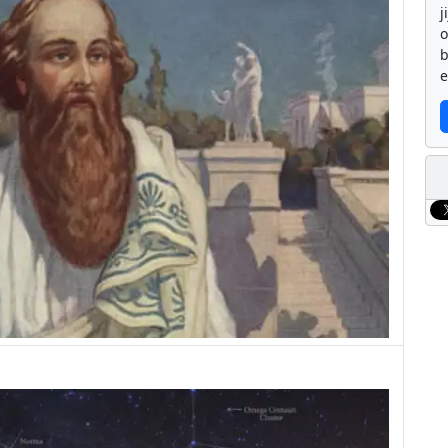
j
b
e