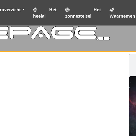
roverzicht
Het
Het
heelal
zonnestelsel
Waarnemen
EPAGE
.be