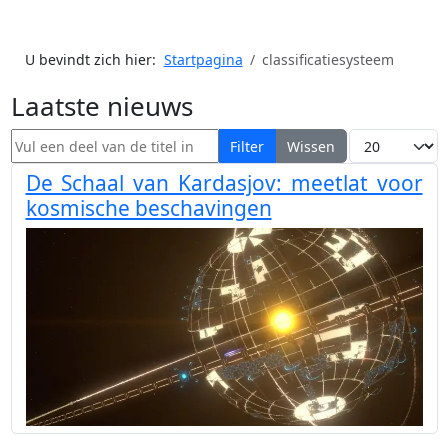
U bevindt zich hier:
Startpagina
classificatiesysteem
Laatste nieuws
Vul een deel van de titel in
Toon #
Filter
Wissen
De Schaal van Kardasjov: meetlat voor
kosmische beschavingen