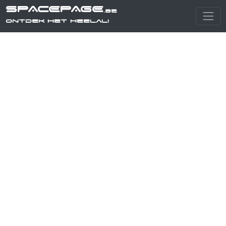
SPACEPAGE
.be
Ontdek het heelal!