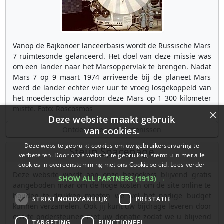
Vanop de Bajkonoer lanceerbasis wordt de Russische Mars
7 ruimtesonde gelanceerd. Het doel van deze missie was
om een lander naar het Marsoppervlak te brengen. Nadat
Mars 7 op 9 maart 1974 arriveerde bij de planeet Mars
werd de lander echter vier uur te vroeg losgekoppeld van
het moederschip waardoor deze Mars op 1 300 kilometer
mistte. Foto: Roscosmos
×
Deze website maakt gebruik
Ontdek meer gebeurtenissen
van cookies.
Deze website gebruikt cookies om uw gebruikerservaring te
Steun Spacepage
verbeteren. Door onze website te gebruiken, stemt u in met alle
cookies in overeenstemming met ons Cookiebeleid.
Lees verder
Deze website wordt aan onze bezoekers blijvend gratis
SHOW ALL PARTNERS
(1913) →
aangeboden maar om de hoge kosten om de site online te
houden te drukken moeten we wel het nodige budget
STRIKT NOODZAKELIJK
PRESTATIE
kunnen verzamelen. Ook jij kunt uw bijdrage leveren door
ons te ondersteunen met uw donatie zodat we u blijvend
TARGETING
FUNCTIONEEL