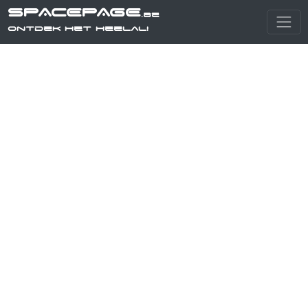
SPACEPAGE
.be
Ontdek het heelal!