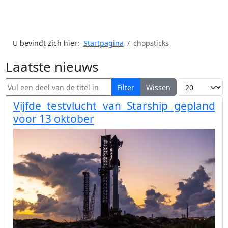
U bevindt zich hier:
Startpagina
chopsticks
Laatste nieuws
Vul een deel van de titel in
Toon #
Filter
Wissen
Vijfde testvlucht van Starship gepland
voor 13 oktober