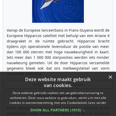
Vanop de Europese lanceerbasis in Frans-Guyana wordt de
Europese Hipparcos satelliet met behulp van een Ariane 4
draagraket in de ruimte gebracht. Hipparcos bracht
tijdens zijn operationele levensduur de positie van meer
dan 100 000 sterren met hoge nauwkeurigheid in kaart.
Iets meer dan 1 000 000 sterposities werden iets minder
nauwkeurig gemeten. Uit de door Hipparcos verzamelde
gegevens bleek ook dat ons melkwegstelsel van vorm
verandert. Foto: ESA
×
Deze website maakt gebruik
Ontdek meer gebeurtenissen
van cookies.
Deze website gebruikt cookies om uw gebruikerservaring te
Steun Spacepage
verbeteren. Door onze website te gebruiken, stemt u in met alle
cookies in overeenstemming met ons Cookiebeleid.
Lees verder
Deze website wordt aan onze bezoekers blijvend gratis
SHOW ALL PARTNERS
(1913) →
aangeboden maar om de hoge kosten om de site online te