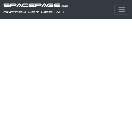
SPACEPAGE
.be
Ontdek het heelal!