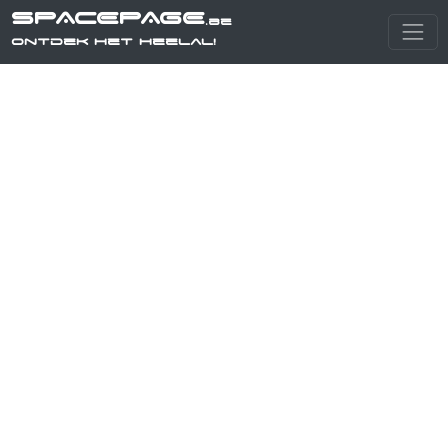
SPACEPAGE
.be
Ontdek het heelal!