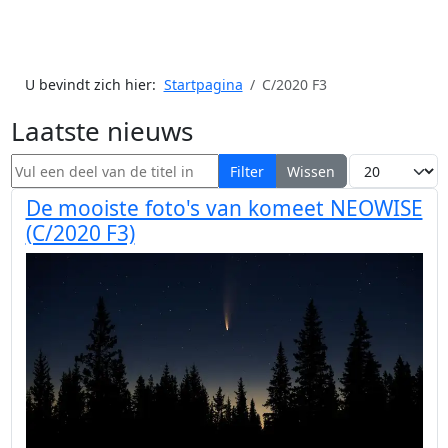
U bevindt zich hier:
Startpagina
C/2020 F3
Laatste nieuws
Vul een deel van de titel in
Toon #
Filter
Wissen
De mooiste foto's van komeet NEOWISE
(C/2020 F3)