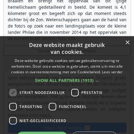
draaien en brengt het oppervlak van dit ijzige
hemellichaam gedetailleerd in beeld. De komeet is 4,1
kilometer groot en begeeft zich op dat moment steeds
dichter bij de Zon. Wetenschappers gaan aan de hand van
de foto's op zoek naar een landingsplaats voor de kleine
lander Philae die in november 2014 op het oppervlak van
de komeet moet landen. Foto: ESA
×
Deze website maakt gebruik
Ontdek meer gebeurtenissen
van cookies.
Deze website gebruikt cookies om uw gebruikerservaring te
Steun Spacepage
verbeteren. Door onze website te gebruiken, stemt u in met alle
cookies in overeenstemming met ons Cookiebeleid.
Lees verder
Deze website wordt aan onze bezoekers blijvend gratis
SHOW ALL PARTNERS
(1913) →
aangeboden maar om de hoge kosten om de site online te
houden te drukken moeten we wel het nodige budget
STRIKT NOODZAKELIJK
PRESTATIE
kunnen verzamelen. Ook jij kunt uw bijdrage leveren door
ons te ondersteunen met uw donatie zodat we u blijvend
TARGETING
FUNCTIONEEL
kunnen voorzien van het laatste nieuws en artikelen
boordevol informatie.
NIET-GECLASSIFICEERD
Steun deze website