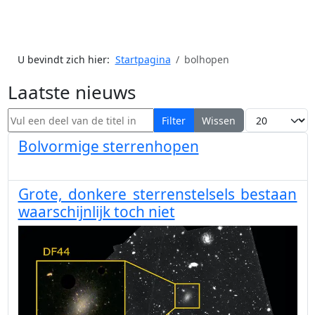
U bevindt zich hier:
Startpagina
bolhopen
Laatste nieuws
Vul een deel van de titel in
Toon #
Filter
Wissen
Bolvormige sterrenhopen
Grote, donkere sterrenstelsels bestaan
waarschijnlijk toch niet