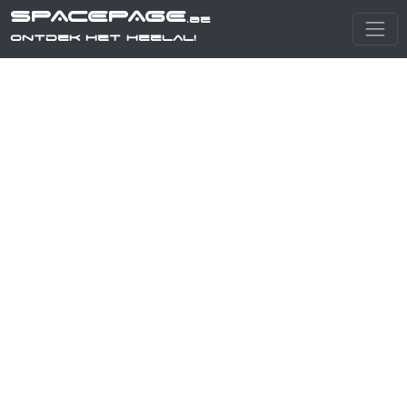
SPACEPAGE
.be
Ontdek het heelal!