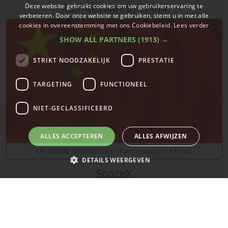
Ruimtevaart in China
Deze website gebruikt cookies om uw gebruikerservaring te
verbeteren. Door onze website te gebruiken, stemt u in met alle
cookies in overeenstemming met ons Cookiebeleid.
Lees verder
SHOW ALL PARTNERS
(1913) →
STRIKT NOODZAKELIJK
PRESTATIE
TARGETING
FUNCTIONEEL
NIET-GECLASSIFICEERD
ALLES ACCEPTEREN
ALLES AFWIJZEN
De laatste updates over ruimtevaart in China!
DETAILS WEERGEVEN
SpaceX
Strikt noodzakelijk
Prestatie
Targeting
Functioneel
Niet-geclassificeerd