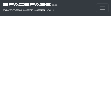
SPACEPAGE
.be
Ontdek het heelal!