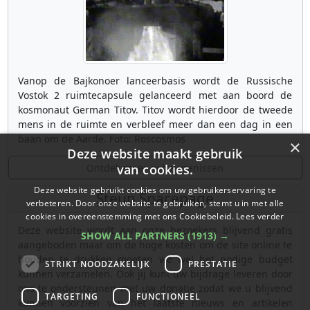
Vanop de Bajkonoer lanceerbasis wordt de Russische
Vostok 2 ruimtecapsule gelanceerd met aan boord de
kosmonaut German Titov. Titov wordt hierdoor de tweede
mens in de ruimte en verbleef meer dan een dag in een
baan om de Aarde. Foto: Roscosmos
×
Deze website maakt gebruik
Ontdek meer gebeurtenissen
van cookies.
Deze website gebruikt cookies om uw gebruikerservaring te
Steun Spacepage
verbeteren. Door onze website te gebruiken, stemt u in met alle
cookies in overeenstemming met ons Cookiebeleid.
Lees verder
Deze website wordt aan onze bezoekers blijvend gratis
SHOW ALL PARTNERS
(1913) →
aangeboden maar om de hoge kosten om de site online te
houden te drukken moeten we wel het nodige budget
STRIKT NOODZAKELIJK
PRESTATIE
kunnen verzamelen. Ook jij kunt uw bijdrage leveren door
ons te ondersteunen met uw donatie zodat we u blijvend
TARGETING
FUNCTIONEEL
kunnen voorzien van het laatste nieuws en artikelen