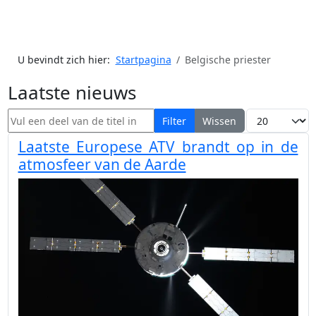
U bevindt zich hier:
Startpagina
Belgische priester
Laatste nieuws
Vul een deel van de titel in
Toon #
Filter
Wissen
Laatste Europese ATV brandt op in de
atmosfeer van de Aarde