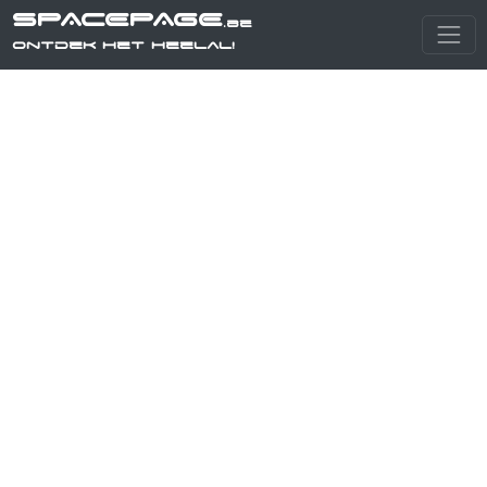
SPACEPAGE
.be
Ontdek het heelal!