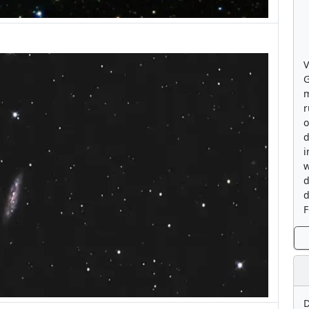
V
G
m
r
o
d
i
w
d
d
F
D