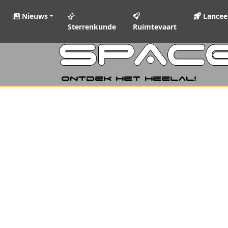
Nieuws
Lancee
Sterrenkunde
Ruimtevaart
SPAC
Ontdek het heelal!