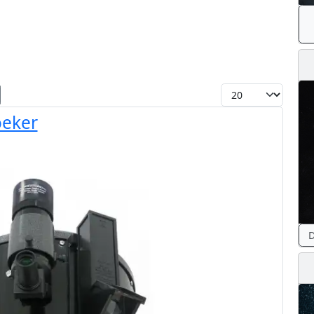
Toon #
oeker
D