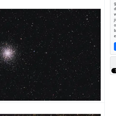
g
d
w
j
b
e