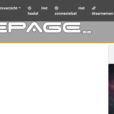
roverzicht
Het
Het
heelal
zonnestelsel
Waarnemen
EPAGE
.be