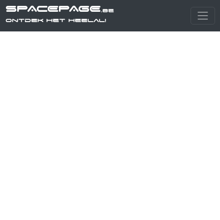
SPACEPAGE
.be
Ontdek het heelal!