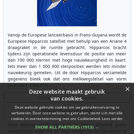
Vanop de Europese lanceerbasis in Frans-Guyana wordt de
Europese Hipparcos satelliet met behulp van een Ariane 4
draagraket in de ruimte gebracht. Hipparcos bracht
tijdens zijn operationele levensduur de positie van meer
dan 100 000 sterren met hoge nauwkeurigheid in kaart.
Iets meer dan 1 000 000 sterposities werden iets minder
nauwkeurig gemeten. Uit de door Hipparcos verzamelde
gegevens bleek ook dat ons melkwegstelsel van vorm
verandert. Foto: ESA
×
Deze website maakt gebruik
Ontdek meer gebeurtenissen
van cookies.
Deze website gebruikt cookies om uw gebruikerservaring te
Steun Spacepage
verbeteren. Door onze website te gebruiken, stemt u in met alle
cookies in overeenstemming met ons Cookiebeleid.
Lees verder
Deze website wordt aan onze bezoekers blijvend gratis
SHOW ALL PARTNERS
(1913) →
aangeboden maar om de hoge kosten om de site online te