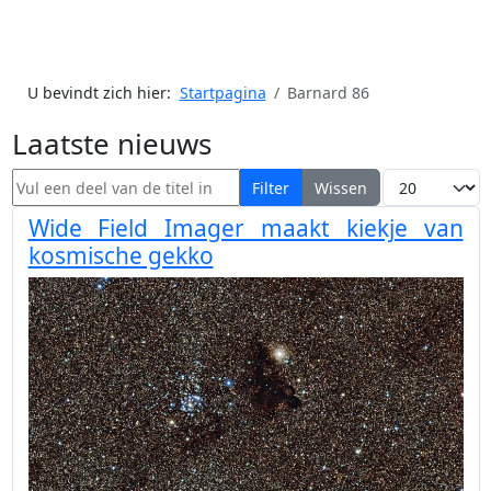
U bevindt zich hier:
Startpagina
Barnard 86
Laatste nieuws
Vul een deel van de titel in
Toon #
Filter
Wissen
Wide Field Imager maakt kiekje van
kosmische gekko