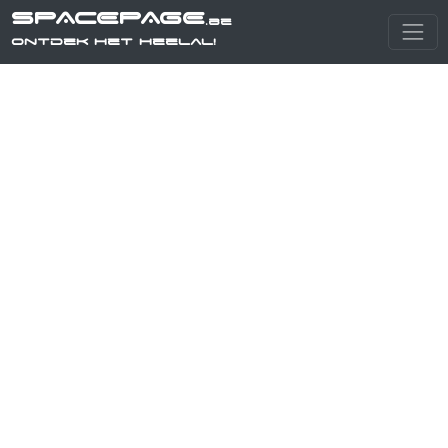
SPACEPAGE
.be
Ontdek het heelal!