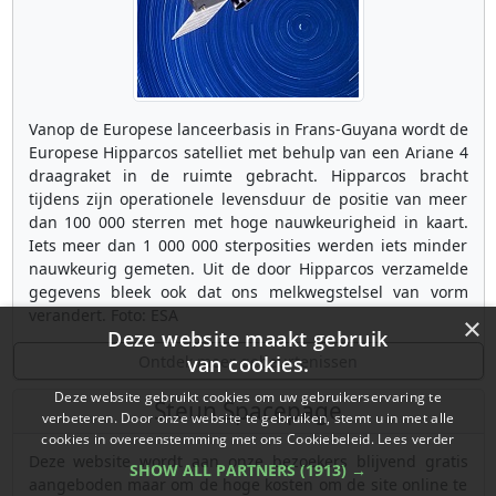
Vanop de Europese lanceerbasis in Frans-Guyana wordt de
Europese Hipparcos satelliet met behulp van een Ariane 4
draagraket in de ruimte gebracht. Hipparcos bracht
tijdens zijn operationele levensduur de positie van meer
dan 100 000 sterren met hoge nauwkeurigheid in kaart.
Iets meer dan 1 000 000 sterposities werden iets minder
nauwkeurig gemeten. Uit de door Hipparcos verzamelde
gegevens bleek ook dat ons melkwegstelsel van vorm
verandert. Foto: ESA
×
Deze website maakt gebruik
Ontdek meer gebeurtenissen
van cookies.
Deze website gebruikt cookies om uw gebruikerservaring te
Steun Spacepage
verbeteren. Door onze website te gebruiken, stemt u in met alle
cookies in overeenstemming met ons Cookiebeleid.
Lees verder
Deze website wordt aan onze bezoekers blijvend gratis
SHOW ALL PARTNERS
(1913) →
aangeboden maar om de hoge kosten om de site online te