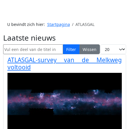
U bevindt zich hier:
Startpagina
ATLASGAL
Laatste nieuws
Vul een deel van de titel in
Toon #
Filter
Wissen
ATLASGAL-survey van de Melkweg
voltooid