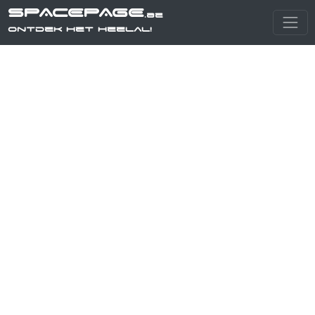
SPACEPAGE
.be
Ontdek het heelal!