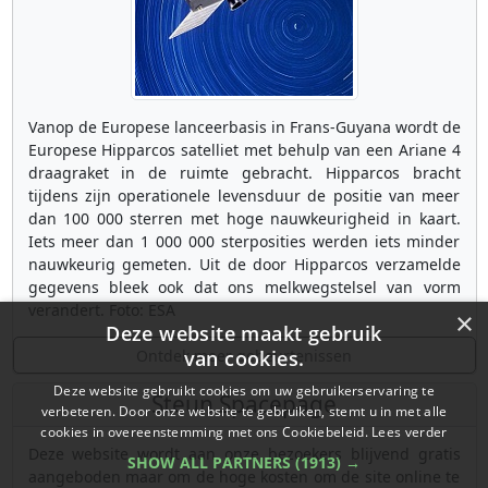
Vanop de Europese lanceerbasis in Frans-Guyana wordt de
Europese Hipparcos satelliet met behulp van een Ariane 4
draagraket in de ruimte gebracht. Hipparcos bracht
tijdens zijn operationele levensduur de positie van meer
dan 100 000 sterren met hoge nauwkeurigheid in kaart.
Iets meer dan 1 000 000 sterposities werden iets minder
nauwkeurig gemeten. Uit de door Hipparcos verzamelde
gegevens bleek ook dat ons melkwegstelsel van vorm
verandert. Foto: ESA
×
Deze website maakt gebruik
Ontdek meer gebeurtenissen
van cookies.
Deze website gebruikt cookies om uw gebruikerservaring te
Steun Spacepage
verbeteren. Door onze website te gebruiken, stemt u in met alle
cookies in overeenstemming met ons Cookiebeleid.
Lees verder
Deze website wordt aan onze bezoekers blijvend gratis
SHOW ALL PARTNERS
(1913) →
aangeboden maar om de hoge kosten om de site online te