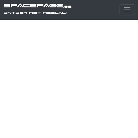
SPACEPAGE
.be
Ontdek het heelal!