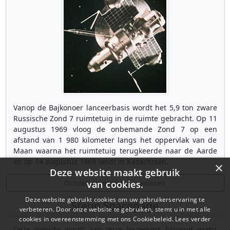
Vanop de Bajkonoer lanceerbasis wordt het 5,9 ton zware
Russische Zond 7 ruimtetuig in de ruimte gebracht. Op 11
augustus 1969 vloog de onbemande Zond 7 op een
afstand van 1 980 kilometer langs het oppervlak van de
Maan waarna het ruimtetuig terugkeerde naar de Aarde
en op 14 augustus 1969 landt in Kazachstan.
×
Deze website maakt gebruik
Ontdek meer gebeurtenissen
van cookies.
Deze website gebruikt cookies om uw gebruikerservaring te
Steun Spacepage
verbeteren. Door onze website te gebruiken, stemt u in met alle
cookies in overeenstemming met ons Cookiebeleid.
Lees verder
Deze website wordt aan onze bezoekers blijvend gratis