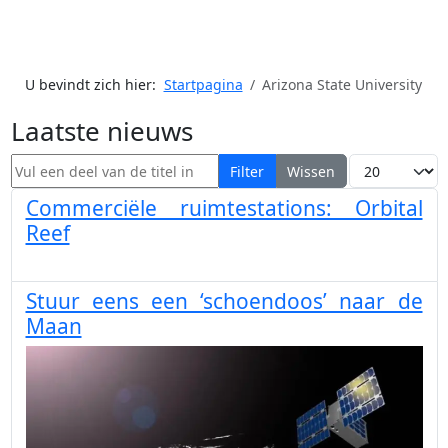
U bevindt zich hier:
Startpagina
Arizona State University
Laatste nieuws
Vul een deel van de titel in
Toon #
Filter
Wissen
Commerciële ruimtestations: Orbital
Reef
Stuur eens een ‘schoendoos’ naar de
Maan