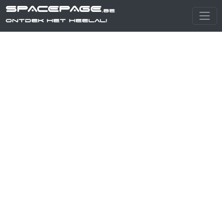
SPACEPAGE
.be
Ontdek het heelal!