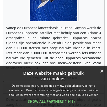
Vanop de Europese lanceerbasis in Frans-Guyana wordt de
Europese Hipparcos satelliet met behulp van een Ariane 4
draagraket in de ruimte gebracht. Hipparcos bracht
tijdens zijn operationele levensduur de positie van meer
dan 100 000 sterren met hoge nauwkeurigheid in kaart.
Iets meer dan 1 000 000 sterposities werden iets minder
nauwkeurig gemeten. Uit de door Hipparcos verzamelde
gegevens bleek ook dat ons melkwegstelsel van vorm
verandert. Foto: ESA
×
Deze website maakt gebruik
Ontdek meer gebeurtenissen
van cookies.
Deze website gebruikt cookies om uw gebruikerservaring te
Steun Spacepage
verbeteren. Door onze website te gebruiken, stemt u in met alle
cookies in overeenstemming met ons Cookiebeleid.
Lees verder
Deze website wordt aan onze bezoekers blijvend gratis
SHOW ALL PARTNERS
(1913) →
aangeboden maar om de hoge kosten om de site online te