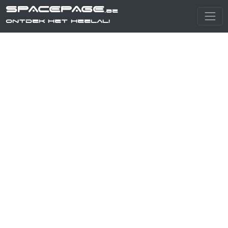
SPACEPAGE
.be
Ontdek het heelal!