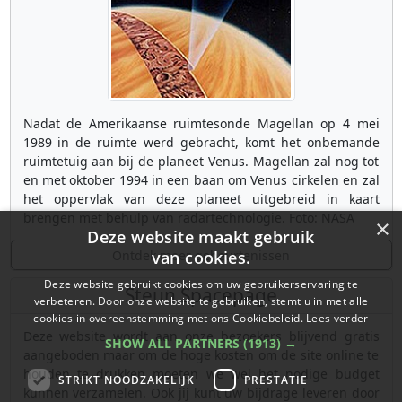
Nadat de Amerikaanse ruimtesonde Magellan op 4 mei
1989 in de ruimte werd gebracht, komt het onbemande
ruimtetuig aan bij de planeet Venus. Magellan zal nog tot
en met oktober 1994 in een baan om Venus cirkelen en zal
het oppervlak van deze planeet uitgebreid in kaart
brengen met behulp van radartechnologie. Foto: NASA
×
Deze website maakt gebruik
Ontdek meer gebeurtenissen
van cookies.
Deze website gebruikt cookies om uw gebruikerservaring te
Steun Spacepage
verbeteren. Door onze website te gebruiken, stemt u in met alle
cookies in overeenstemming met ons Cookiebeleid.
Lees verder
Deze website wordt aan onze bezoekers blijvend gratis
SHOW ALL PARTNERS
(1913) →
aangeboden maar om de hoge kosten om de site online te
houden te drukken moeten we wel het nodige budget
STRIKT NOODZAKELIJK
PRESTATIE
kunnen verzamelen. Ook jij kunt uw bijdrage leveren door