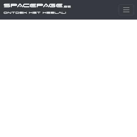
SPACEPAGE
.be
Ontdek het heelal!