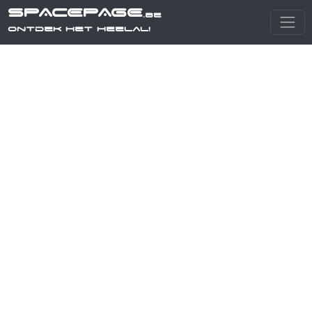
SPACEPAGE
.be
Ontdek het heelal!