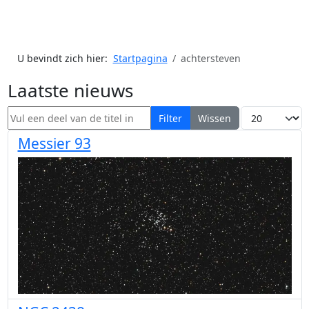
U bevindt zich hier:
Startpagina
achtersteven
Laatste nieuws
Vul een deel van de titel in
Toon #
Filter
Wissen
Messier 93