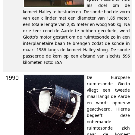
als doel om de
komeet Halley te bestuderen. De sonde had de vorm
van een cilinder met een diameter van 1,85 meter,
een totale lengte van 2,85 meter en woog 960 kg. Na
drie keer rond de Aarde te hebben gecirkeld, werd
Giotto's motor gestart om de ruimtesonde zo in een
interplanetaire baan te brengen zodat de sonde in
maart 1986 langs de komeet Halley vloog. De sonde
passeerde de kern op een afstand van slechts 596
kilometer. Foto: ESA
1990
De Europese
ruimtesonde Giotto
vliegt een tweede
maal langs de Aarde
en wordt opnieuw
geactiveerd. Hierna
begeeft deze
onbemande
ruimtesonde zich
naar de komeet