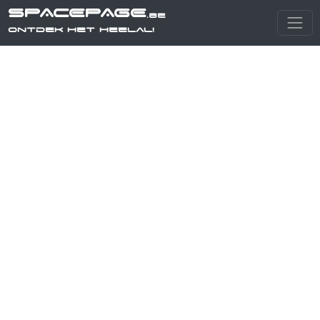
SPACEPAGE
.be
Ontdek het heelal!