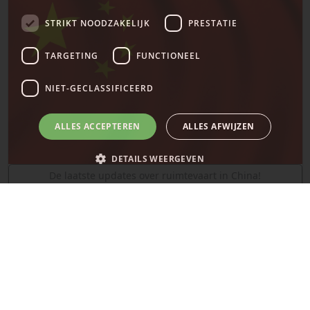
STRIKT NOODZAKELIJK
PRESTATIE
TARGETING
FUNCTIONEEL
NIET-GECLASSIFICEERD
ALLES ACCEPTEREN
ALLES AFWIJZEN
DETAILS WEERGEVEN
De laatste updates over ruimtevaart in China!
SpaceX
Strikt noodzakelijk
Prestatie
Targeting
Functioneel
Niet-geclassificeerd
Strikt noodzakelijke cookies maken de kernfunctionaliteiten van de
website mogelijk, zoals gebruikersaanmelding en accountbeheer. De
website kan niet goed worden gebruikt zonder de strikt noodzakelijke
cookies.