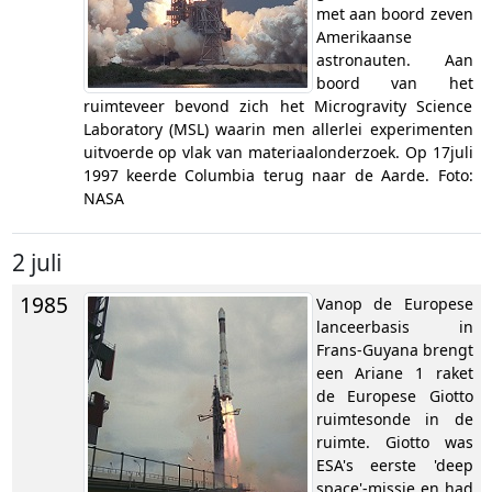
met aan boord zeven
Amerikaanse
astronauten. Aan
boord van het
ruimteveer bevond zich het Microgravity Science
Laboratory (MSL) waarin men allerlei experimenten
uitvoerde op vlak van materiaalonderzoek. Op 17juli
1997 keerde Columbia terug naar de Aarde. Foto:
NASA
2 juli
1985
Vanop de Europese
lanceerbasis in
Frans-Guyana brengt
een Ariane 1 raket
de Europese Giotto
ruimtesonde in de
ruimte. Giotto was
ESA's eerste 'deep
space'-missie en had