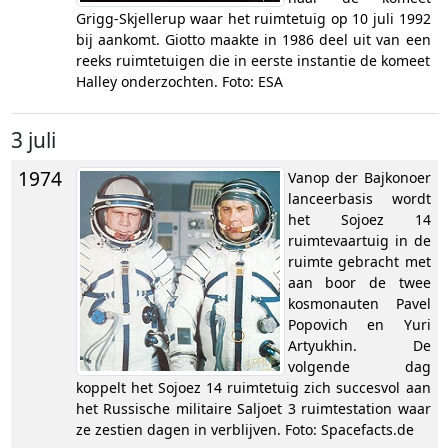
Grigg-Skjellerup waar het ruimtetuig op 10 juli 1992
bij aankomt. Giotto maakte in 1986 deel uit van een
reeks ruimtetuigen die in eerste instantie de komeet
Halley onderzochten. Foto: ESA
3 juli
1974
Vanop der Bajkonoer
lanceerbasis wordt
het Sojoez 14
ruimtevaartuig in de
ruimte gebracht met
aan boor de twee
kosmonauten Pavel
Popovich en Yuri
Artyukhin. De
volgende dag
koppelt het Sojoez 14 ruimtetuig zich succesvol aan
het Russische militaire Saljoet 3 ruimtestation waar
ze zestien dagen in verblijven. Foto: Spacefacts.de