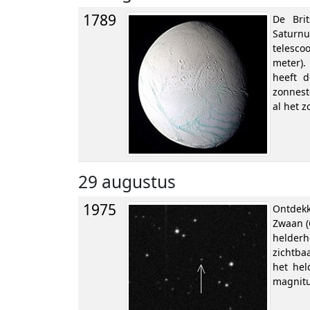
1789
De Bri
Saturnu
telesco
meter).
heeft d
zonnest
al het z
29 augustus
1975
Ontdekk
Zwaan (
helderh
zichtba
het hel
magnit