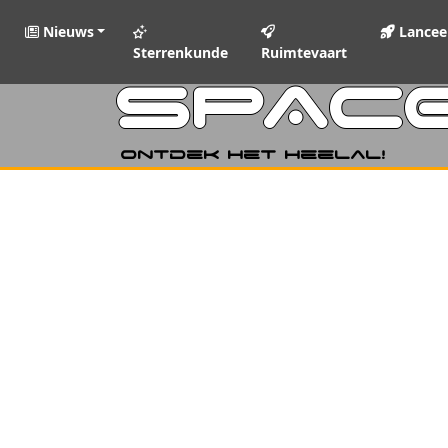
Nieuws
Lancee
Sterrenkunde
Ruimtevaart
SPAC
Ontdek het heelal!