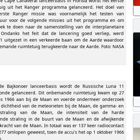
e Cape Canaveral lanceerbasis in Florida wordt het eerste
uig uit het Ranger programma gelanceerd. Het doel van
erste Ranger missie was voornamelijk het testen van
uur voor de volgende missies uit het programma en om
ek te doen naar de samenstelling van de interplanetaire
 Ondanks het feit dat de lancering goed verliep, werd
1 uitgezet in een verkeerde baan om de Aarde waardoor
emande ruimtetuig terugkeerde naar de Aarde. Foto: NASA
e Bajkonoer lanceerbasis wordt de Russische Luna 11
onde gelanceerd. Dit onbemande ruimtetuig kwam op 27
s 1966 aan bij de Maan en voerde ondermeer onderzoek
 dichtheid van de meteorieten bij de Maan, de gamma- en
nstraling van de Maan, de intensiteit van de harde
ende straling in de buurt van de Maan en de afwijkende
kracht van de Maan. In totaal was er 137 keer radiocontact
 277 omlopen geweest, toen de accu's het op 1 oktober 1966
.