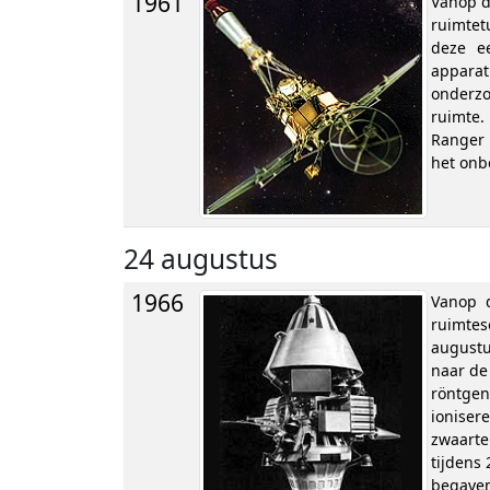
1961
Vanop d
ruimtet
deze e
apparat
onderzo
ruimte.
Ranger 
het onb
24 augustus
1966
Vanop d
ruimtes
augustu
naar de
röntge
ioniser
zwaarte
tijdens
begaven