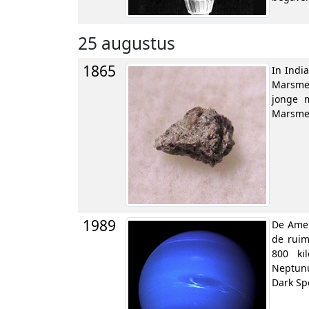
25 augustus
1865
In Indi
Marsmet
jonge m
Marsmet
1989
De Amer
de ruim
800 ki
Neptunu
Dark Sp