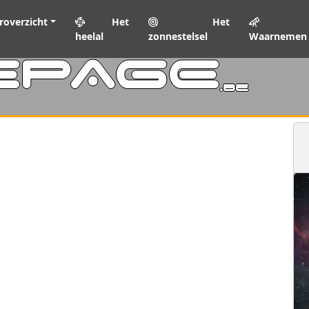
roverzicht
Het
Het
heelal
zonnestelsel
Waarnemen
EPAGE
.be