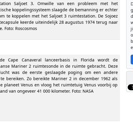
station Saljoet 3. Omwille van een probleem met het
D
ische koppelingssysteem slaagde de bemanning er echter
g
 om te koppelen met het Saljoet 3 ruimtestation. De Sojoez
d
tecapsule keerde uiteindelijk 28 augustus 1974 terug naar
w
e. Foto: Roscosmos
j
b
e
de Cape Canaveral lanceerbasis in Florida wordt de
anse Mariner 2 ruimtesonde in de ruimte gebracht. Deze
vlucht was de eerste geslaagde poging om een andere
 te bereiken. Zo bereikte Mariner 2 in december 1962 als
de planeet Venus en vloog het ruimtetuig Venus voorbij op
tand van ongeveer 41 000 kilometer. Foto: NASA