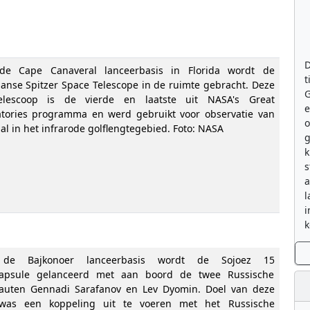
D
de Cape Canaveral lanceerbasis in Florida wordt de
t
anse Spitzer Space Telescope in de ruimte gebracht. Deze
G
telescoop is de vierde en laatste uit NASA's Great
e
tories programma en werd gebruikt voor observatie van
al in het infrarode golflengtegebied. Foto: NASA
g
k
s
a
l
i
k
de Bajkonoer lanceerbasis wordt de Sojoez 15
capsule gelanceerd met aan boord de twee Russische
uten Gennadi Sarafanov en Lev Dyomin. Doel van deze
 was een koppeling uit te voeren met het Russische