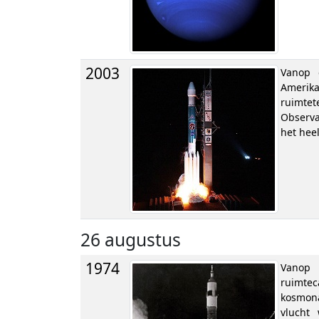
2003
Vanop 
Amerika
ruimte
Observa
het heel
26 augustus
1974
Vanop 
ruimte
kosmona
vlucht