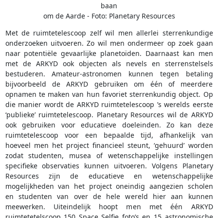
baan
om de Aarde - Foto: Planetary Resources
Met de ruimtetelescoop zelf wil men allerlei sterrenkundige
onderzoeken uitvoeren. Zo wil men ondermeer op zoek gaan
naar potentiële gevaarlijke planetoïden. Daarnaast kan men
met de ARKYD ook objecten als nevels en sterrenstelsels
bestuderen. Amateur-astronomen kunnen tegen betaling
bijvoorbeeld de ARKYD gebruiken om één of meerdere
opnamen te maken van hun favoriet sterrenkundig object. Op
die manier wordt de ARKYD ruimtetelescoop ’s werelds eerste
‘publieke’ ruimtetelescoop. Planetary Resources wil de ARKYD
ook gebruiken voor educatieve doeleinden. Zo kan deze
ruimtetelescoop voor een bepaalde tijd, afhankelijk van
hoeveel men het project financieel steunt, ‘gehuurd’ worden
zodat studenten, musea of wetenschappelijke instellingen
specifieke observaties kunnen uitvoeren. Volgens Planetary
Resources zijn de educatieve en wetenschappelijke
mogelijkheden van het project oneindig aangezien scholen
en studenten van over de hele wereld hier aan kunnen
meewerken. Uiteindelijk hoopt men met één ARKYD
ruimtetetelscoop 150 Space Selfie foto’s en 15 astronomische