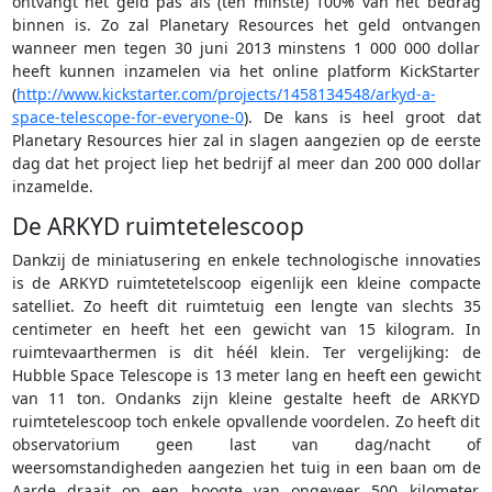
ontvangt het geld pas als (ten minste) 100% van het bedrag
binnen is. Zo zal Planetary Resources het geld ontvangen
wanneer men tegen 30 juni 2013 minstens 1 000 000 dollar
heeft kunnen inzamelen via het online platform KickStarter
(
http://www.kickstarter.com/projects/1458134548/arkyd-a-
space-telescope-for-everyone-0
). De kans is heel groot dat
Planetary Resources hier zal in slagen aangezien op de eerste
dag dat het project liep het bedrijf al meer dan 200 000 dollar
inzamelde.
De ARKYD ruimtetelescoop
Dankzij de miniatusering en enkele technologische innovaties
is de ARKYD ruimtetetelscoop eigenlijk een kleine compacte
satelliet. Zo heeft dit ruimtetuig een lengte van slechts 35
centimeter en heeft het een gewicht van 15 kilogram. In
ruimtevaarthermen is dit héél klein. Ter vergelijking: de
Hubble Space Telescope is 13 meter lang en heeft een gewicht
van 11 ton. Ondanks zijn kleine gestalte heeft de ARKYD
ruimtetelescoop toch enkele opvallende voordelen. Zo heeft dit
observatorium geen last van dag/nacht of
weersomstandigheden aangezien het tuig in een baan om de
Aarde draait op een hoogte van ongeveer 500 kilometer.