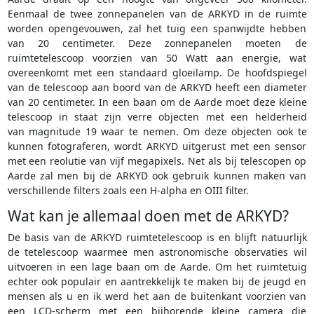
Eenmaal de twee zonnepanelen van de ARKYD in de ruimte
worden opengevouwen, zal het tuig een spanwijdte hebben
van 20 centimeter. Deze zonnepanelen moeten de
ruimtetelescoop voorzien van 50 Watt aan energie, wat
overeenkomt met een standaard gloeilamp. De hoofdspiegel
van de telescoop aan boord van de ARKYD heeft een diameter
van 20 centimeter. In een baan om de Aarde moet deze kleine
telescoop in staat zijn verre objecten met een helderheid
van magnitude 19 waar te nemen. Om deze objecten ook te
kunnen fotograferen, wordt ARKYD uitgerust met een sensor
met een reolutie van vijf megapixels. Net als bij telescopen op
Aarde zal men bij de ARKYD ook gebruik kunnen maken van
verschillende filters zoals een H-alpha en OIII filter.
Wat kan je allemaal doen met de ARKYD?
De basis van de ARKYD ruimtetelescoop is en blijft natuurlijk
de tetelescoop waarmee men astronomische observaties wil
uitvoeren in een lage baan om de Aarde. Om het ruimtetuig
echter ook populair en aantrekkelijk te maken bij de jeugd en
mensen als u en ik werd het aan de buitenkant voorzien van
een LCD-scherm met een bijhorende kleine camera die