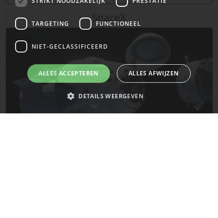
STRIKT NOODZAKELIJK
PRESTATIE
SpaceX
TARGETING
FUNCTIONEEL
NIET-GECLASSIFICEERD
ALLES ACCEPTEREN
ALLES AFWIJZEN
DETAILS WEERGEVEN
Strikt noodzakelijk
Prestatie
Targeting
Functioneel
Niet-geclassificeerd
De laatste updates van SpaceX!
Strikt noodzakelijke cookies maken de kernfunctionaliteiten van de
website mogelijk, zoals gebruikersaanmelding en accountbeheer. De
Mars
website kan niet goed worden gebruikt zonder de strikt noodzakelijke
cookies.
Naam
Provider
/
Domein
Vervaldatum