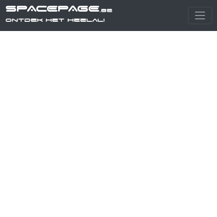
SPACEPAGE
.be
Ontdek het heelal!