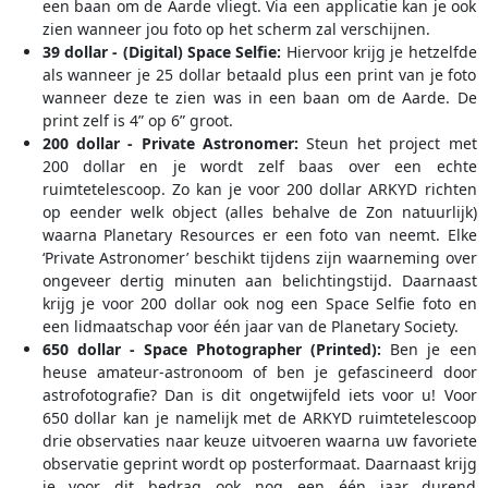
een baan om de Aarde vliegt. Via een applicatie kan je ook
zien wanneer jou foto op het scherm zal verschijnen.
39 dollar - (Digital) Space Selfie:
Hiervoor krijg je hetzelfde
als wanneer je 25 dollar betaald plus een print van je foto
wanneer deze te zien was in een baan om de Aarde. De
print zelf is 4” op 6” groot.
200 dollar - Private Astronomer:
Steun het project met
200 dollar en je wordt zelf baas over een echte
ruimtetelescoop. Zo kan je voor 200 dollar ARKYD richten
op eender welk object (alles behalve de Zon natuurlijk)
waarna Planetary Resources er een foto van neemt. Elke
‘Private Astronomer’ beschikt tijdens zijn waarneming over
ongeveer dertig minuten aan belichtingstijd. Daarnaast
krijg je voor 200 dollar ook nog een Space Selfie foto en
een lidmaatschap voor één jaar van de Planetary Society.
650 dollar - Space Photographer (Printed):
Ben je een
heuse amateur-astronoom of ben je gefascineerd door
astrofotografie? Dan is dit ongetwijfeld iets voor u! Voor
650 dollar kan je namelijk met de ARKYD ruimtetelescoop
drie observaties naar keuze uitvoeren waarna uw favoriete
observatie geprint wordt op posterformaat. Daarnaast krijg
je voor dit bedrag ook nog een één jaar durend