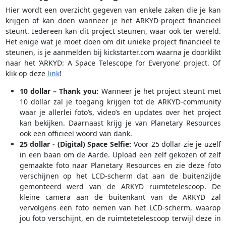
Hier wordt een overzicht gegeven van enkele zaken die je kan
krijgen of kan doen wanneer je het ARKYD-project financieel
steunt. Iedereen kan dit project steunen, waar ook ter wereld.
Het enige wat je moet doen om dit unieke project financieel te
steunen, is je aanmelden bij kickstarter.com waarna je doorklikt
naar het ‘ARKYD: A Space Telescope for Everyone’ project. Of
klik op deze
link
!
10 dollar – Thank you:
Wanneer je het project steunt met
10 dollar zal je toegang krijgen tot de ARKYD-community
waar je allerlei foto’s, video’s en updates over het project
kan bekijken. Daarnaast krijg je van Planetary Resources
ook een officieel woord van dank.
25 dollar - (Digital) Space Selfie:
Voor 25 dollar zie je uzelf
in een baan om de Aarde. Upload een zelf gekozen of zelf
gemaakte foto naar Planetary Resources en zie deze foto
verschijnen op het LCD-scherm dat aan de buitenzijde
gemonteerd werd van de ARKYD ruimtetelescoop. De
kleine camera aan de buitenkant van de ARKYD zal
vervolgens een foto nemen van het LCD-scherm, waarop
jou foto verschijnt, en de ruimtetetelescoop terwijl deze in