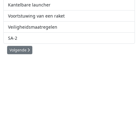
Kantelbare launcher
Voortstuwing van een raket
Veiligheidsmaatregelen
SA-2
Volgende artikel: Bouwen van een eenvoudige waterraket
Volgende