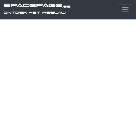
SPACEPAGE
.be
Ontdek het heelal!