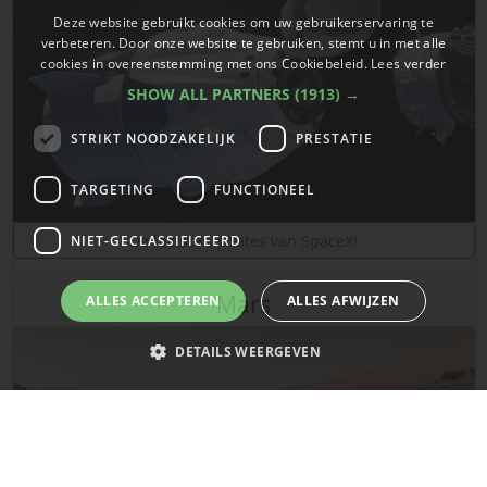
Deze website gebruikt cookies om uw gebruikerservaring te
verbeteren. Door onze website te gebruiken, stemt u in met alle
cookies in overeenstemming met ons Cookiebeleid.
Lees verder
SHOW ALL PARTNERS
(1913) →
STRIKT NOODZAKELIJK
PRESTATIE
TARGETING
FUNCTIONEEL
De laatste updates van SpaceX!
NIET-GECLASSIFICEERD
Mars
ALLES ACCEPTEREN
ALLES AFWIJZEN
DETAILS WEERGEVEN
Strikt noodzakelijk
Prestatie
Targeting
Functioneel
Niet-geclassificeerd