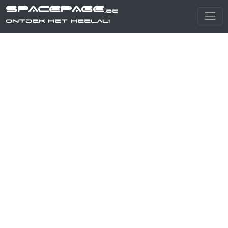
SPACEPAGE
.be
Ontdek het heelal!