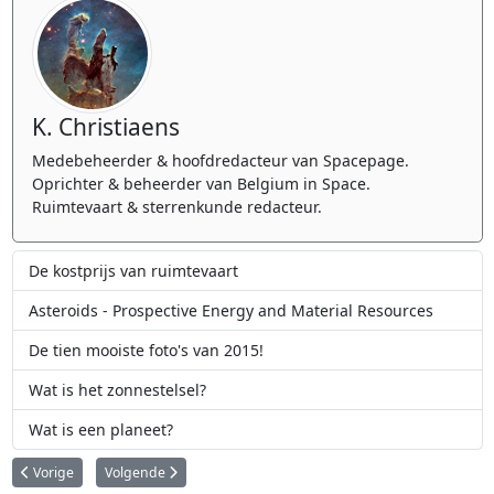
K. Christiaens
Medebeheerder & hoofdredacteur van Spacepage.
Oprichter & beheerder van Belgium in Space.
Ruimtevaart & sterrenkunde redacteur.
De kostprijs van ruimtevaart
Asteroids - Prospective Energy and Material Resources
De tien mooiste foto's van 2015!
Wat is het zonnestelsel?
Wat is een planeet?
Vorig artikel: Atlas van de sterrenbeelden
Volgende artikel: Atlas van de sterrenhemel
Vorige
Volgende