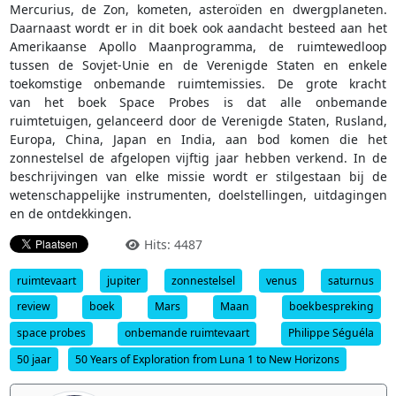
Mercurius, de Zon, kometen, asteroïden en dwergplaneten.
Daarnaast wordt er in dit boek ook aandacht besteed aan het
Amerikaanse Apollo Maanprogramma, de ruimtewedloop
tussen de Sovjet-Unie en de Verenigde Staten en enkele
toekomstige onbemande ruimtemissies. De grote kracht
van het boek Space Probes is dat alle onbemande
ruimtetuigen, gelanceerd door de Verenigde Staten, Rusland,
Europa, China, Japan en India, aan bod komen die het
zonnestelsel de afgelopen vijftig jaar hebben verkend. In de
beschrijvingen van elke missie wordt er stilgestaan bij de
wetenschappelijke instrumenten, doelstellingen, uitdagingen
en de ontdekkingen.
Hits: 4487
ruimtevaart
jupiter
zonnestelsel
venus
saturnus
review
boek
Mars
Maan
boekbespreking
space probes
onbemande ruimtevaart
Philippe Séguéla
50 jaar
50 Years of Exploration from Luna 1 to New Horizons