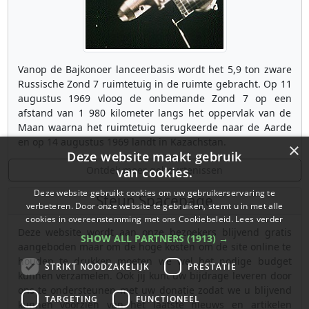
Vanop de Bajkonoer lanceerbasis wordt het 5,9 ton zware
Russische Zond 7 ruimtetuig in de ruimte gebracht. Op 11
augustus 1969 vloog de onbemande Zond 7 op een
afstand van 1 980 kilometer langs het oppervlak van de
Maan waarna het ruimtetuig terugkeerde naar de Aarde
en op 14 augustus 1969 landt in Kazachstan.
×
Deze website maakt gebruik
Ontdek meer gebeurtenissen
van cookies.
Deze website gebruikt cookies om uw gebruikerservaring te
Steun Spacepage
verbeteren. Door onze website te gebruiken, stemt u in met alle
cookies in overeenstemming met ons Cookiebeleid.
Lees verder
Deze website wordt aan onze bezoekers blijvend gratis
SHOW ALL PARTNERS
(1913) →
aangeboden maar om de hoge kosten om de site online te
houden te drukken moeten we wel het nodige budget
STRIKT NOODZAKELIJK
PRESTATIE
kunnen verzamelen. Ook jij kunt uw bijdrage leveren door
ons te ondersteunen met uw donatie zodat we u blijvend
TARGETING
FUNCTIONEEL
kunnen voorzien van het laatste nieuws en artikelen