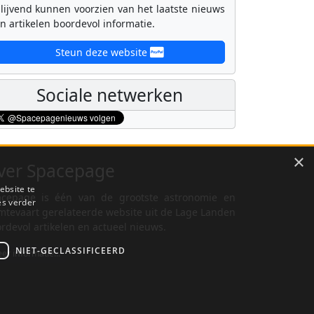
lijvend kunnen voorzien van het laatste nieuws
n artikelen boordevol informatie.
Steun deze website
Sociale netwerken
×
ver Spacepage
ebsite te
cepage is één van de grootste astronomie en
es verder
mtevaart gerelateerde website uit de Lage Landen
rdevol artikelen en actueel nieuws.
NIET-GECLASSIFICEERD
er informatie...