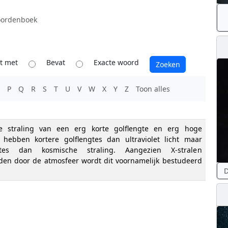
ordenboek
t met
Bevat
Exacte woord
P
Q
R
S
T
U
V
W
X
Y
Z
Toon alles
he straling van een erg korte golflengte en erg hoge
n hebben kortere golflengtes dan ultraviolet licht maar
gtes dan kosmische straling. Aangezien X-stralen
en door de atmosfeer wordt dit voornamelijk bestudeerd
D