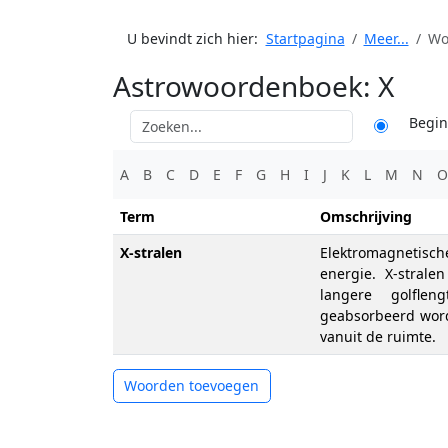
U bevindt zich hier:
Startpagina
Meer...
Wo
Astrowoordenboek: X
Begin
A
B
C
D
E
F
G
H
I
J
K
L
M
N
O
Term
Omschrijving
X-stralen
Elektromagnetisc
energie. X-strale
langere golflen
geabsorbeerd word
vanuit de ruimte.
Woorden toevoegen