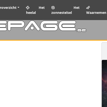
roverzicht
Het
Het
heelal
zonnestelsel
Waarnemen
EPAGE
.be