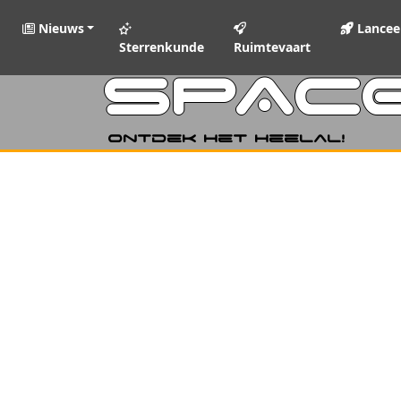
Nieuws
Lancee
Sterrenkunde
Ruimtevaart
SPAC
Ontdek het heelal!