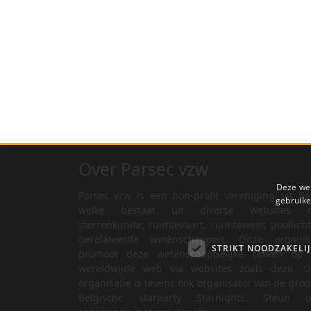
Over Parsec vzw
Deze web
Parsec vzw is een non-profit vereniging uit Be
gebruike
welke bestaat uit diverse websites o
sterrenkunde, ruimtevaart, ruimteweer, poollich
gerelateerde wetenschappen. Onze organisa
STRIKT NOODZAKELI
promoot deze wetenschappelijke takken op 
wereldwijde web via websites zoals deze. O
organisatie is tevens ook organisator van de groo
Belgische starparty Starnights. Steun o