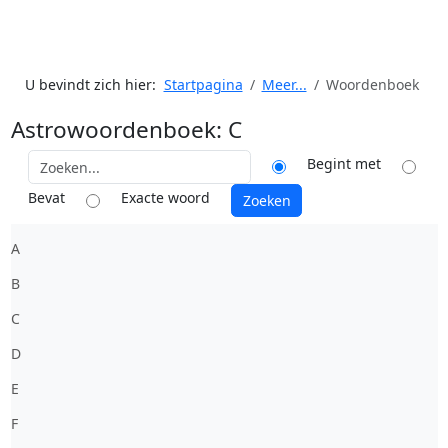
U bevindt zich hier:
Startpagina
Meer...
Woordenboek
Astrowoordenboek: C
Begint met
Bevat
Exacte woord
A
B
C
D
E
F