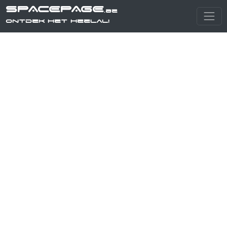
SPACEPAGE
.be
Ontdek het heelal!