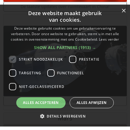
De laatste updates over ruimtevaart in China!
×
Deze website maakt gebruik
SpaceX
van cookies.
Deze website gebruikt cookies om uw gebruikerservaring te
verbeteren. Door onze website te gebruiken, stemt u in met alle
cookies in overeenstemming met ons Cookiebeleid.
Lees verder
SHOW ALL PARTNERS
(1913) →
STRIKT NOODZAKELIJK
PRESTATIE
TARGETING
FUNCTIONEEL
NIET-GECLASSIFICEERD
De laatste updates van SpaceX!
ALLES ACCEPTEREN
ALLES AFWIJZEN
DETAILS WEERGEVEN
Mars