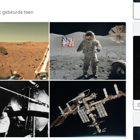
t gebeurde toen
D