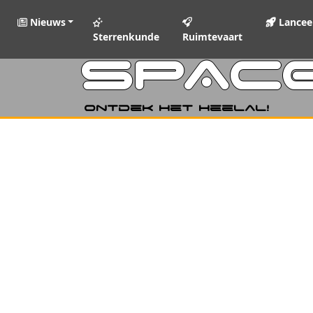
Nieuws
Lancee
Sterrenkunde
Ruimtevaart
SPAC
Ontdek het heelal!