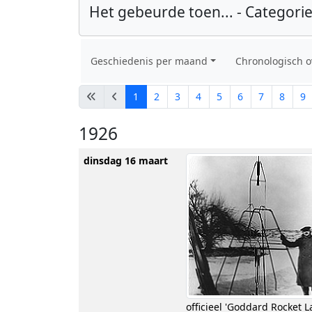
Het gebeurde toen... - Categorie
Geschiedenis per maand
Chronologisch o
1
2
3
4
5
6
7
8
9
1926
dinsdag 16 maart
officieel 'Goddard Rocket L