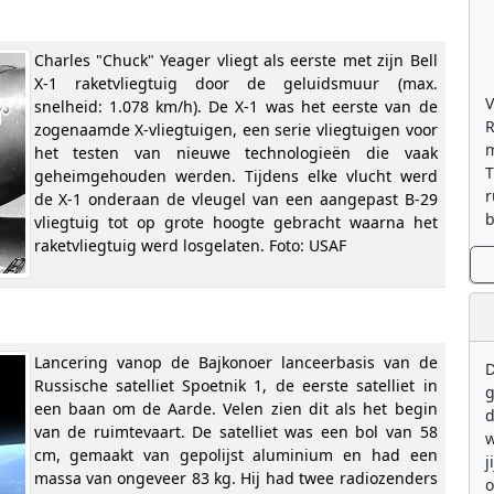
Charles "Chuck" Yeager vliegt als eerste met zijn Bell
X-1 raketvliegtuig door de geluidsmuur (max.
V
snelheid: 1.078 km/h). De X-1 was het eerste van de
R
zogenaamde X-vliegtuigen, een serie vliegtuigen voor
m
het testen van nieuwe technologieën die vaak
T
geheimgehouden werden. Tijdens elke vlucht werd
r
de X-1 onderaan de vleugel van een aangepast B-29
b
vliegtuig tot op grote hoogte gebracht waarna het
raketvliegtuig werd losgelaten. Foto: USAF
Lancering vanop de Bajkonoer lanceerbasis van de
D
Russische satelliet Spoetnik 1, de eerste satelliet in
g
een baan om de Aarde. Velen zien dit als het begin
d
van de ruimtevaart. De satelliet was een bol van 58
w
cm, gemaakt van gepolijst aluminium en had een
j
massa van ongeveer 83 kg. Hij had twee radiozenders