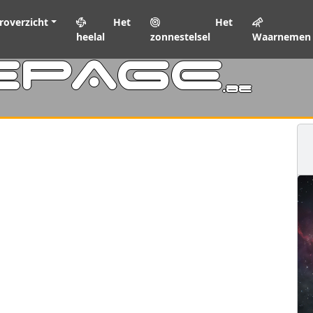
roverzicht
Het
Het
heelal
zonnestelsel
Waarnemen
EPAGE
.be