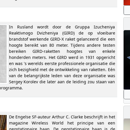
In Rusland wordt door de Gruppa Izucheniya
Reaktivnogo Dvizheniya (GIRD) de op vloeibare
brandstof werkende GIRD-X raket gelanceerd die een
hoogte bereikt van 80 meter. Tijdens andere testen
bereiken GIRD-raketten hoogtes van enkele
honderden meters. Het GIRD werd in 1931 opgericht
en was 's werelds eerste professionele organisatie die
zich bezighield met de ontwikkeling van raketten. Eén
van de belangrijkste leden van deze organisatie was
Sergey Korolev die later aan de leiding zou staan van
tprogramma.
De Engelse SF-auteur Arthur C. Clarke beschrijft in het
magazine Wireless World het principe van een
geostationaire baan. De geostationaire baan is de