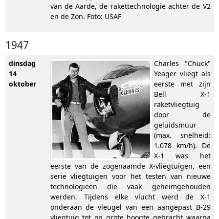
van de Aarde, de rakettechnologie achter de V2
en de Zon. Foto: USAF
1947
dinsdag
Charles "Chuck"
14
Yeager vliegt als
oktober
eerste met zijn
Bell X-1
raketvliegtuig
door de
geluidsmuur
(max. snelheid:
1.078 km/h). De
X-1 was het
eerste van de zogenaamde X-vliegtuigen, een
serie vliegtuigen voor het testen van nieuwe
technologieën die vaak geheimgehouden
werden. Tijdens elke vlucht werd de X-1
onderaan de vleugel van een aangepast B-29
vliegtuig tot op grote hoogte gebracht waarna