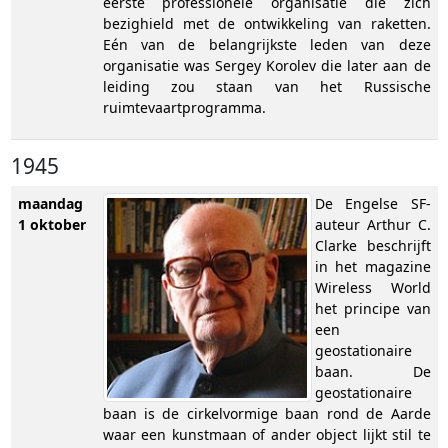
eerste professionele organisatie die zich
bezighield met de ontwikkeling van raketten.
Eén van de belangrijkste leden van deze
organisatie was Sergey Korolev die later aan de
leiding zou staan van het Russische
ruimtevaartprogramma.
1945
maandag
De Engelse SF-
1 oktober
auteur Arthur C.
Clarke beschrijft
in het magazine
Wireless World
het principe van
een
geostationaire
baan. De
geostationaire
baan is de cirkelvormige baan rond de Aarde
waar een kunstmaan of ander object lijkt stil te