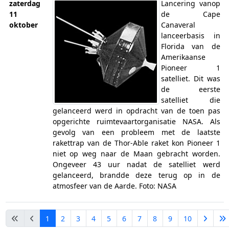
zaterdag
Lancering vanop
11
de Cape
oktober
Canaveral
lanceerbasis in
Florida van de
Amerikaanse
Pioneer 1
satelliet. Dit was
de eerste
satelliet die
gelanceerd werd in opdracht van de toen pas
opgerichte ruimtevaartorganisatie NASA. Als
gevolg van een probleem met de laatste
rakettrap van de Thor-Able raket kon Pioneer 1
niet op weg naar de Maan gebracht worden.
Ongeveer 43 uur nadat de satelliet werd
gelanceerd, brandde deze terug op in de
atmosfeer van de Aarde. Foto: NASA
1
2
3
4
5
6
7
8
9
10