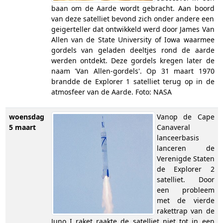
baan om de Aarde wordt gebracht. Aan boord
van deze satelliet bevond zich onder andere een
geigerteller dat ontwikkeld werd door James Van
Allen van de State University of Iowa waarmee
gordels van geladen deeltjes rond de aarde
werden ontdekt. Deze gordels kregen later de
naam 'Van Allen-gordels'. Op 31 maart 1970
brandde de Explorer 1 satelliet terug op in de
atmosfeer van de Aarde. Foto: NASA
woensdag
Vanop de Cape
5 maart
Canaveral
lanceerbasis
lanceren de
Verenigde Staten
de Explorer 2
satelliet. Door
een probleem
met de vierde
rakettrap van de
Juno I raket raakte de satelliet niet tot in een