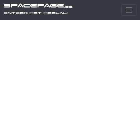
SPACEPAGE
.be
Ontdek het heelal!