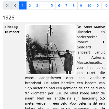
1
2
3
4
5
6
7
8
9
10
1926
dinsdag
De Amerikaanse
16 maart
uitvinder en
onderzoeker
Robert H.
Goddard
lanceert vanuit
in Auburn,
Massachusetts,
voor het eerst
een raket die
wordt aangedreven door een vloeibare
brandstof. De raket bereikte een hoogte van
12,5 meter en had een gemiddelde snelheid van
97 kilometer per uur. De raket kreeg later de
naam 'Nell' en landde na zijn lancering 5,5
meter verder in een veld. Voor velen is dit een
belangrijke mijlpaal in de beginjaren van de