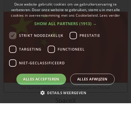
Ruimtevaart in China
Deze website gebruikt cookies om uw gebruikerservaring te
verbeteren. Door onze website te gebruiken, stemt u in met alle
cookies in overeenstemming met ons Cookiebeleid.
Lees verder
SHOW ALL PARTNERS
(1913) →
STRIKT NOODZAKELIJK
PRESTATIE
TARGETING
FUNCTIONEEL
NIET-GECLASSIFICEERD
ALLES ACCEPTEREN
ALLES AFWIJZEN
De laatste updates over ruimtevaart in China!
DETAILS WEERGEVEN
SpaceX
Strikt noodzakelijk
Prestatie
Targeting
Functioneel
Niet-geclassificeerd