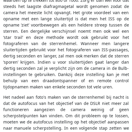
waarden op te trekken tot 800 of 1000. Zorg er dan wel voor dat
steeds het laagste diafragmagetal wordt genomen zodat de
camera het meeste licht opvangt. Het grote voordeel van een
opname met een lange sluitertijd is dat men het ISS op de
opname ‘ziet’ voortbewegen als een heldere streep tussen de
sterren. Een dergelijke verschijnsel noemt men ook wel een
‘star trail’ en deze methode wordt ook gebruikt voor het
fotograferen van de sterrenhemel. Wanneer men langere
sluitertijden gebruikt voor het fotograferen van ISS-passages,
dertig seconden en langer, zal men ook merken dat de sterren
‘sporen’ krijgen. Indien u voor sluitertijden gaat langer dan
dertig seconden zal je verplicht zijn om de camera in de Bulb-
instellingen te gebruiken. Dankzij deze instelling kan je met
behulp van een draadontspanner of en remote control
tijdopnamen maken van enkele seconden tot vele uren.
Het nadeel aan foto's maken van de sterrenhemel bij nacht is
dat de autofocus van het objectief van de DSLR niet meer zal
functioneren aangezien de camera weinig of geen
scherpstelpunten kan vinden. Om dit probleem op te lossen,
moeten we de autofocus instelling op het objectief aanpassen
naar manuele scherpstelling. In een volgende stap zetten we