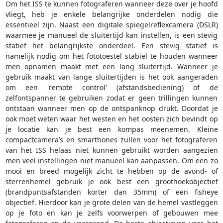
Om het ISS te kunnen fotograferen wanneer deze over je hoofd
vliegt, heb je enkele belangrijke onderdelen nodig die
essentieel zijn. Naast een digitale spiegelreflexcamera (DSLR)
waarmee je manueel de sluitertijd kan instellen, is een stevig
statief het belangrijkste onderdeel. Een stevig statief is
namelijk nodig om het fototoestel stabiel te houden wanneer
men opnamen maakt met een lang sluitertijd. Wanneer je
gebruik maakt van lange sluitertijden is het ook aangeraden
om een 'remote control' (afstandsbediening) of de
zelfontspanner te gebruiken zodat er geen trillingen kunnen
ontstaan wanneer men op de ontspanknop drukt. Doordat je
ook moet weten waar het westen en het oosten zich bevindt op
je locatie kan je best een kompas meenemen. Kleine
compactcamera’s en smarthones zullen voor het fotograferen
van het ISS helaas niet kunnen gebruikt worden aangezien
men veel instellingen niet manueel kan aanpassen. Om een zo
mooi en breed mogelijk zicht te hebben op de avond- of
sterrenhemel gebruik je ook best een groothoekobjectief
(brandpuntsafstanden korter dan 35mm) of een fisheye
objectief. Hierdoor kan je grote delen van de hemel vastleggen
op je foto en kan je zelfs voorwerpen of gebouwen mee