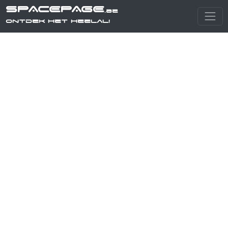
SPACEPAGE
.be
Ontdek het heelal!