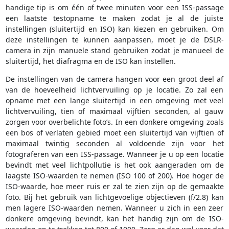
handige tip is om één of twee minuten voor een ISS-passage
een laatste testopname te maken zodat je al de juiste
instellingen (sluitertijd en ISO) kan kiezen en gebruiken. Om
deze instellingen te kunnen aanpassen, moet je de DSLR-
camera in zijn manuele stand gebruiken zodat je manueel de
sluitertijd, het diafragma en de ISO kan instellen.
De instellingen van de camera hangen voor een groot deel af
van de hoeveelheid lichtvervuiling op je locatie. Zo zal een
opname met een lange sluitertijd in een omgeving met veel
lichtvervuiling, tien of maximaal vijftien seconden, al gauw
zorgen voor overbelichte foto’s. In een donkere omgeving zoals
een bos of verlaten gebied moet een sluitertijd van vijftien of
maximaal twintig seconden al voldoende zijn voor het
fotograferen van een ISS-passage. Wanneer je u op een locatie
bevindt met veel lichtpollutie is het ook aangeraden om de
laagste ISO-waarden te nemen (ISO 100 of 200). Hoe hoger de
ISO-waarde, hoe meer ruis er zal te zien zijn op de gemaakte
foto. Bij het gebruik van lichtgevoelige objectieven (f/2.8) kan
men lagere ISO-waarden nemen. Wanneer u zich in een zeer
donkere omgeving bevindt, kan het handig zijn om de ISO-