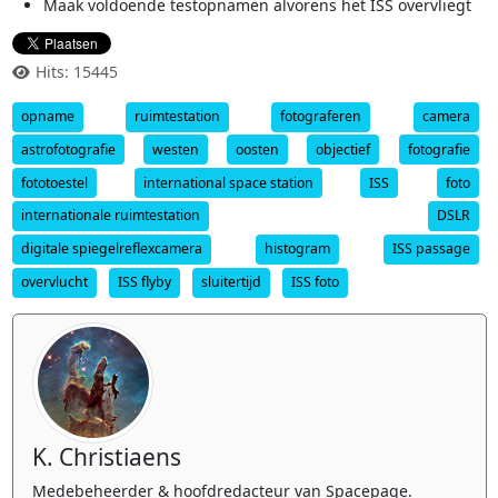
Maak voldoende testopnamen alvorens het ISS overvliegt
Hits: 15445
opname
ruimtestation
fotograferen
camera
astrofotografie
westen
oosten
objectief
fotografie
fototoestel
international space station
ISS
foto
internationale ruimtestation
DSLR
digitale spiegelreflexcamera
histogram
ISS passage
overvlucht
ISS flyby
sluitertijd
ISS foto
K. Christiaens
Medebeheerder & hoofdredacteur van Spacepage.