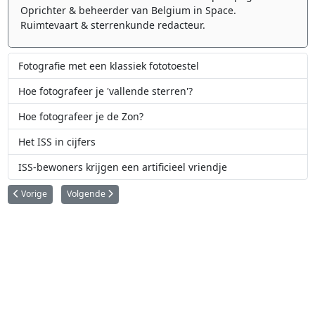
Oprichter & beheerder van Belgium in Space.
Ruimtevaart & sterrenkunde redacteur.
Fotografie met een klassiek fototoestel
Hoe fotografeer je 'vallende sterren'?
Hoe fotografeer je de Zon?
Het ISS in cijfers
ISS-bewoners krijgen een artificieel vriendje
Vorig artikel: Hoe fotografeer je de Zon?
Volgende artikel: Hoe fotografeer je de maan?
Vorige
Volgende