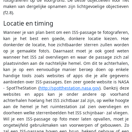
fotograferen op de voorgrond. De beste objectieven voor het
maken van dergelijke opnamen zijn lichtgevoelige objectieven
(f2.8).
Locatie en timing
Wanneer je van plan bent om een ISS-passage te fotograferen,
kan je het best een goede, donkere locatie kiezen. Hoe
donkerder de locatie, hoe zichtbaarder sterren zullen worden
op je gemaakte foto’s. Daarnaast moet je ook goed weten
wanneer het ISS zal overvliegen en waar de passage zich zal
plaatsvinden aan de nachtelijke hemel. Om dit te achterhalen,
kan je op een eenvoudige manier beroep doen op enkele
handige tools zoals websites of apps die je alle gegevens
aanbieden over ISS-passages. Een zeer goede website is NASA
- SpotTheStation (
http://spotthestation.nasa.gov
). Dankzij deze
websites en apps kan je onder andere op voorhand
achterhalen hoelang het ISS zichtbaar zal zijn, op welke hoogte
aan de hemel je het ruimtestation zal zien overvliegen en
doorheen welke sterrenbeelden het ISS schijnbaar- zal vliegen.
Wil je een ISS-passage op foto meer laten opvallen, moet je
ongetwijfeld gebruikmaken van voorwerpen of gebouwen. Zo
zal een ISS-passage boven een brug, bekend gebouw of een