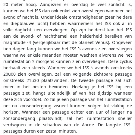
20 meter hoog. Aangezien er overdag te veel zonlicht is,
kunnen we het ISS dan ook enkel zien overvliegen wanneer het
avond of nacht is. Onder ideale omstandigheden (zeer heldere
en diepblauwe lucht) hebben waarnemers het ISS ook al in
volle daglicht zien overvliegen. Op zijn helderst kan het ISS
aan de avond- of nachthemel een helderheid bereiken van
magnitude -4 (vergelijkbaar met de planeet Venus). Ongeveer
tien dagen lang kunnen we het ISS ’s avonds zien overvliegen
waarna we enkele maanden moeten wachten alvorens we het
ruimtestation ’s morgens kunnen zien overvliegen. Deze cyclus
herhaalt zich steeds. Wanneer we het ISS ’s avonds omstreeks
20u00 zien overvliegen, zal een volgende zichtbare passage
omstreeks 21u30 plaatsvinden. De tweede passage zal zich
meer in het oosten bevinden. Hoelang je het ISS bij een
passage ziet, hangt uiteindelijk af van het tijdstip wanneer
deze zich voordoet. Zo zal je een passage van het ruimtestation
net na zonsondergang visueel kunnen volgen tot vlakbij de
horizon. Wanneer een passage echter een uur of langer na
zonsondergang plaatsvindt, zal het ruimtestation sneller
verdwijnen in de schaduw van de Aarde. De langste ISS-
passages duren een zestal minuten.