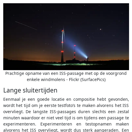
Prachtige opname van een ISS-passage met op de voorgrond
enkele windmolens - Flickr (SurfacePics)
Lange sluitertijden
Eenmaal je een goede locatie en compositie hebt gevonden,
wordt het tijd om je eerste testfoto’s te maken alvorens het ISS
overvliegt. De langste ISS-passages duren slechts een zestal
minuten waardoor er niet veel tijd is om tijdens een passage te
experimenteren. Experimenteren en testopnamen maken
alvorens het ISS overvliegt, wordt dus sterk aangeraden. Een