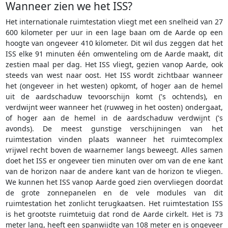
Wanneer zien we het ISS?
Het internationale ruimtestation vliegt met een snelheid van 27
600 kilometer per uur in een lage baan om de Aarde op een
hoogte van ongeveer 410 kilometer. Dit wil dus zeggen dat het
ISS elke 91 minuten één omwenteling om de Aarde maakt, dit
zestien maal per dag. Het ISS vliegt, gezien vanop Aarde, ook
steeds van west naar oost. Het ISS wordt zichtbaar wanneer
het (ongeveer in het westen) opkomt, of hoger aan de hemel
uit de aardschaduw tevoorschijn komt ('s ochtends), en
verdwijnt weer wanneer het (ruwweg in het oosten) ondergaat,
of hoger aan de hemel in de aardschaduw verdwijnt ('s
avonds). De meest gunstige verschijningen van het
ruimtestation vinden plaats wanneer het ruimtecomplex
vrijwel recht boven de waarnemer langs beweegt. Alles samen
doet het ISS er ongeveer tien minuten over om van de ene kant
van de horizon naar de andere kant van de horizon te vliegen.
We kunnen het ISS vanop Aarde goed zien overvliegen doordat
de grote zonnepanelen en de vele modules van dit
ruimtestation het zonlicht terugkaatsen. Het ruimtestation ISS
is het grootste ruimtetuig dat rond de Aarde cirkelt. Het is 73
meter lang, heeft een spanwijdte van 108 meter en is ongeveer