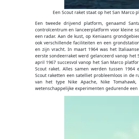
Een Scout raket staat op het San Marco p
Een tweede drijvend platform, genaamd Santa
controlcentrum en lanceerplatform voor kleine s
een radar. Aan de kust, op Keniaans grondgebie
ook verschillende faciliteiten en een grondstat
en zijn vracht. In maart 1964 was het Italiaans
eerste sondeerraket werd gelanceerd vanop het San
april 1967 succesvol vanop het San Marco platf
Scout raket. Alles samen werden tussen 1964 
Scout raketten een satelliet probleemloos in de 
van het type Nike Apache, Nike Tomahawk, A
wetenschappelijke experimenten gedurende een k