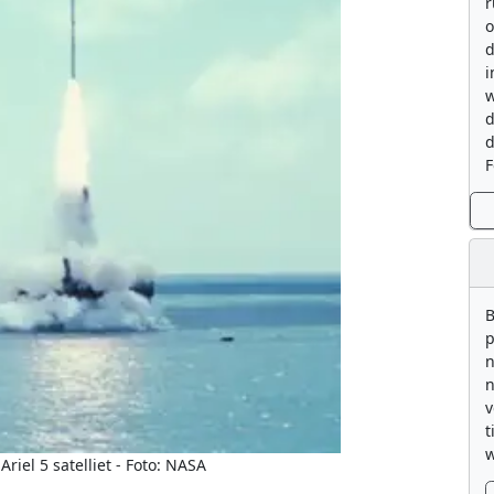
r
o
d
i
w
d
d
F
B
p
n
n
v
t
w
riel 5 satelliet - Foto: NASA