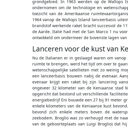
grondgebied. In 1963 werden op de Wallops Isl
ondernomen om de technologie en wetenschappel
toezicht van de Amerikaanse ruimtevaartorgani
1964 vanop de Wallops Island lanceerbasis uitei
brandstof werkende raket bracht succesvol de 11
de Aarde. Italië had met de San Marco 1 nu voor
ontwikkeld om ondermeer de bovenste lagen van 
Lanceren voor de kust van K
Nu de Italianen er in geslaagd waren om vanop 
ruimte te brengen, werd het tijd om over te ga
wetenschappelijke satellieten met zo weinig mo
een lanceerbasis bouwen nabij de evenaar. Aang
evenaar krijgt een raket bij zijn lancering va
ongeveer 32 kilometer van de Keniaanse stad Ma
opgericht dat bestond uit verschillende facilite
energiebedrijf Eni bouwde een 27 bij 91 meter gro
enkele kilometers van de Keniaanse kust bevond. 
bevond zich enkele meters boven de watersp
zeebodem. Broglio was zo verheugd met de naam
van de geboorteplaats van Luigi Broglio) dat h