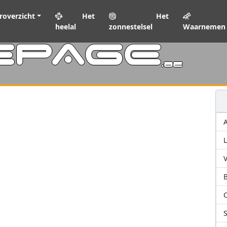
roverzicht
Het
Het
heelal
zonnestelsel
Waarnemen
EPAGE
.be
L
V
C
S