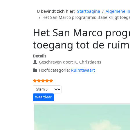
U bevindt zich hier:
Startpagina
Algemene in
Het San Marco programma: Italië krijgt toeg
Het San Marco progr
toegang tot de ruim
Details
Geschreven door:
K. Christiaens
Hoofdcategorie:
Ruimtevaart
Gebruikerswaardering:
5
/
5
Voeg waardering toe