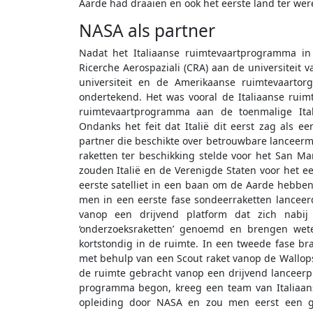
Aarde had draaien en ook het eerste land ter were
NASA als partner
Nadat het Italiaanse ruimtevaartprogramma in
Ricerche Aerospaziali (CRA) aan de universiteit 
universiteit en de Amerikaanse ruimtevaart
ondertekend. Het was vooral de Italiaanse ruimt
ruimtevaartprogramma aan de toenmalige Itali
Ondanks het feit dat Italië dit eerst zag als
partner die beschikte over betrouwbare lanceermi
raketten ter beschikking stelde voor het San 
zouden Italië en de Verenigde Staten voor het e
eerste satelliet in een baan om de Aarde hebbe
men in een eerste fase sondeerraketten lancee
vanop een drijvend platform dat zich nabi
‘onderzoeksraketten’ genoemd en brengen wete
kortstondig in de ruimte. In een tweede fase br
met behulp van een Scout raket vanop de Wallops 
de ruimte gebracht vanop een drijvend lanceerp
programma begon, kreeg een team van Italiaans
opleiding door NASA en zou men eerst een g