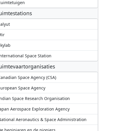
Ruimtetuigen
uimtestations
alyut
Mir
kylab
nternational Space Station
uimtevaartorganisaties
anadian Space Agency (CSA)
European Space Agency
ndian Space Research Organisation
apan Aerospace Exploration Agency
ational Aeronautics & Space Administration
e beginjaren en de pioniers