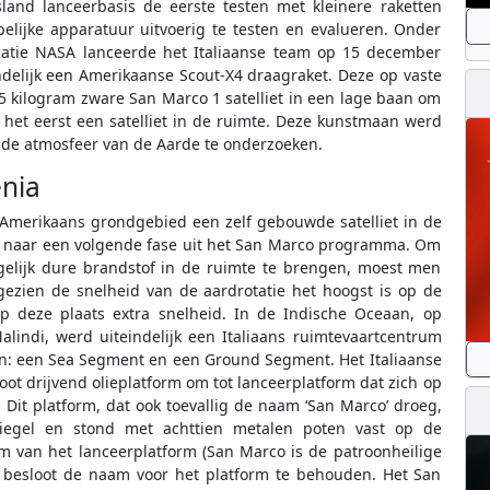
and lanceerbasis de eerste testen met kleinere raketten
ijke apparatuur uitvoerig te testen en evalueren. Onder
satie NASA lanceerde het Italiaanse team op 15 december
ndelijk een Amerikaanse Scout-X4 draagraket. Deze op vaste
5 kilogram zware San Marco 1 satelliet in een lage baan om
 het eerst een satelliet in de ruimte. Deze kunstmaan werd
de atmosfeer van de Aarde te onderzoeken.
enia
Amerikaans grondgebied een zelf gebouwde satelliet in de
an naar een volgende fase uit het San Marco programma. Om
gelijk dure brandstof in de ruimte te brengen, moest men
ezien de snelheid van de aardrotatie het hoogst is op de
nop deze plaats extra snelheid. In de Indische Oceaan, op
lindi, werd uiteindelijk een Italiaans ruimtevaartcentrum
iten: een Sea Segment en een Ground Segment. Het Italiaanse
ot drijvend olieplatform om tot lanceerplatform dat zich op
Dit platform, dat ook toevallig de naam ‘San Marco’ droeg,
iegel en stond met achttien metalen poten vast op de
 van het lanceerplatform (San Marco is de patroonheilige
ij besloot de naam voor het platform te behouden. Het San