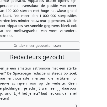
uimte gebracht. Hipparcos bracht tijdens zijn
perationele levensduur de positie van meer
an 100 000 sterren met hoge nauwkeurigheid
n kaart. Iets meer dan 1 000 000 sterposities
erden iets minder nauwkeurig gemeten. Uit de
oor Hipparcos verzamelde gegevens bleek ook
at ons melkwegstelsel van vorm verandert.
oto: ESA
Ontdek meer gebeurtenissen
Redacteurs gezocht
en je een amateur astronoom met een sterke
en? De Spacepage redactie is steeds op zoek
aar enthousiaste mensen die artikelen of
ieuws schrijven voor op de website. Geen
erplichtingen, je schrijft wanneer jij daarvoor
ijd vind. Lijkt het je iets? laat het ons dan snel
eten!