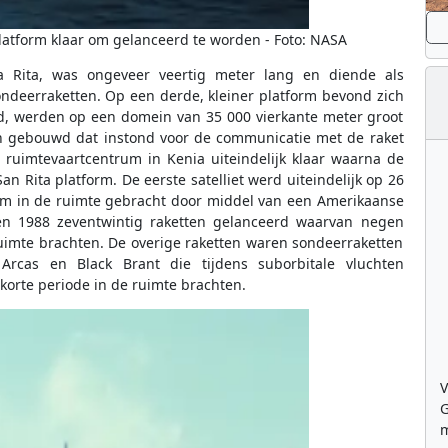
latform klaar om gelanceerd te worden - Foto: NASA
 Rita, was ongeveer veertig meter lang en diende als
ondeerraketten. Op een derde, kleiner platform bevond zich
d, werden op een domein van 35 000 vierkante meter groot
ion gebouwd dat instond voor de communicatie met de raket
e ruimtevaartcentrum in Kenia uiteindelijk klaar waarna de
 Rita platform. De eerste satelliet werd uiteindelijk op 26
orm in de ruimte gebracht door middel van een Amerikaanse
en 1988 zeventwintig raketten gelanceerd waarvan negen
ruimte brachten. De overige raketten waren sondeerraketten
rcas en Black Brant die tijdens suborbitale vluchten
orte periode in de ruimte brachten.
V
G
m