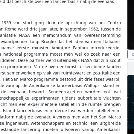
ld dat beschikte over een lanceerbasis nabij de evenaar.
 1959 van start ging door de oprichting van het Centro
van Rome werd drie jaar later, in september 1962, tussen de
organisatie NASA een memorandum van overeenstemming
evaartpionier Luigi Broglio dat het idee van een Italiaans
aanse eerste minister Amintore Fanfani introduceerde.
 een nationaal programma moest men wel op zoek naar een
D
ddelen. Deze partner werd uiteindelijk NASA dat zijn Scout
Marco programma. Via de overeenkomst tussen beide landen
erst samenwerken op vlak van ruimtevaart en zou Italië een
n. Het San Marco programma bestond uit drie fases waarbij
rde vannop de Amerikaanse lanceerbasis Wallops Island en
j de evenaar bevond. Sondeerraketten worden ook wel
nschappelijke experimenten tijdens suborbitale vluchten
acht men een experimentele satelliet in de ruimte brengen
Island lanceerbasis en in derde fase werden satellieten in
latform nabij de evenaar. Alvorens men aan het San Marco
e ingenieurs, wetenschappers en technici een uitgbreide
eslaagde lancering moeten uitvoeren vanop Amerikaans