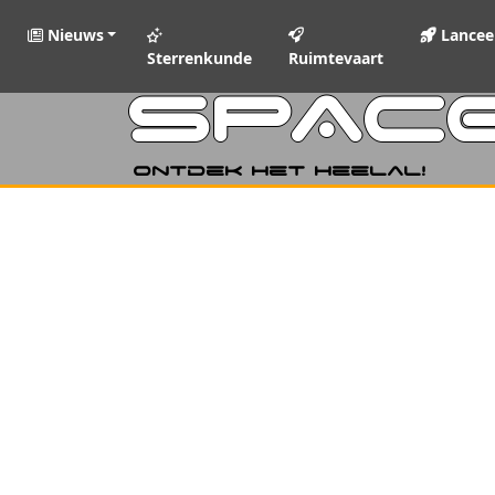
Nieuws
Lancee
Sterrenkunde
Ruimtevaart
SPAC
Ontdek het heelal!