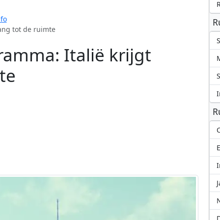
fo
R
ang tot de ruimte
S
amma: Italië krijgt
te
S
I
R
C
I
J
N
D