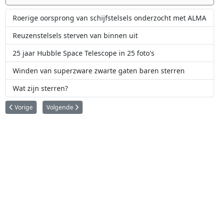
Roerige oorsprong van schijfstelsels onderzocht met ALMA
Reuzenstelsels sterven van binnen uit
25 jaar Hubble Space Telescope in 25 foto's
Winden van superzware zwarte gaten baren sterren
Wat zijn sterren?
Vorig artikel: 25 jaar Hubble Space Telescope in 25 foto's
Volgende artikel: Sterrenkunde en Twitter
Vorige
Volgende