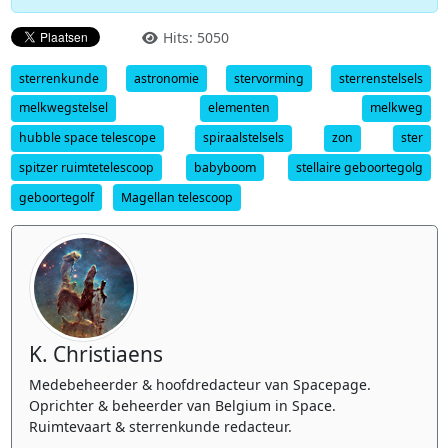
Hits: 5050
sterrenkunde
astronomie
stervorming
sterrenstelsels
melkwegstelsel
elementen
melkweg
hubble space telescope
spiraalstelsels
zon
ster
spitzer ruimtetelescoop
babyboom
stellaire geboortegolg
geboortegolf
Magellan telescoop
K. Christiaens
Medebeheerder & hoofdredacteur van Spacepage.
Oprichter & beheerder van Belgium in Space.
Ruimtevaart & sterrenkunde redacteur.