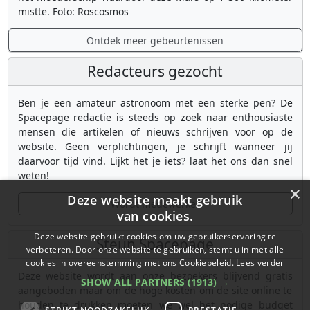
mistte. Foto: Roscosmos
Ontdek meer gebeurtenissen
Redacteurs gezocht
Ben je een amateur astronoom met een sterke pen? De
Spacepage redactie is steeds op zoek naar enthousiaste
mensen die artikelen of nieuws schrijven voor op de
website. Geen verplichtingen, je schrijft wanneer jij
daarvoor tijd vind. Lijkt het je iets? laat het ons dan snel
weten!
×
Deze website maakt gebruik
Wordt medewerker
van cookies.
Deze website gebruikt cookies om uw gebruikerservaring te
Steun Spacepage
verbeteren. Door onze website te gebruiken, stemt u in met alle
cookies in overeenstemming met ons Cookiebeleid.
Lees verder
Deze website wordt aan onze bezoekers blijvend gratis
SHOW ALL PARTNERS
(1913) →
aangeboden maar om de hoge kosten om de site online te
houden te drukken moeten we wel het nodige budget