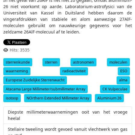
In het geval van 26AlF is het niet zo gegaan, omdat aluminium-
26 niet voorkomt op aarde. Laboratorium-astrofysici van de
Universiteit van Kassel in Duitsland hebben daarom de
vingerafdrukken van stabiele en alom aanwezige 27AlF-
moleculen gebruikt om nauwkeurige gegevens voor het
zeldzame 26AlF-molecuul af te leiden.
Hits: 3535
sterrenkunde
sterren
astronomen
moleculen
waarneming
radioactiviteit
ESO
Europese Zuidelijke Sterrenwacht
alma
Atacama Large Millimeter/submillimeter Array
CK Vulpeculae
isotoop
NOrthern Extended Millimeter Array
Aluminium 26
Diepste millimeterwaarnemingen ooit van het vroege
heelal
Stellaire tweeling wordt gevoed vanuit vlechtwerk van gas