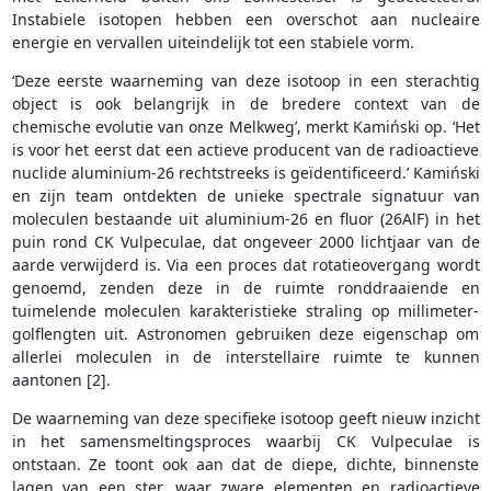
Instabiele isotopen hebben een overschot aan nucleaire
energie en vervallen uiteindelijk tot een stabiele vorm.
‘Deze eerste waarneming van deze isotoop in een sterachtig
object is ook belangrijk in de bredere context van de
chemische evolutie van onze Melkweg’, merkt Kamiński op. ‘Het
is voor het eerst dat een actieve producent van de radioactieve
nuclide aluminium-26 rechtstreeks is geïdentificeerd.’ Kamiński
en zijn team ontdekten de unieke spectrale signatuur van
moleculen bestaande uit aluminium-26 en fluor (26AlF) in het
puin rond CK Vulpeculae, dat ongeveer 2000 lichtjaar van de
aarde verwijderd is. Via een proces dat rotatieovergang wordt
genoemd, zenden deze in de ruimte ronddraaiende en
tuimelende moleculen karakteristieke straling op millimeter-
golflengten uit. Astronomen gebruiken deze eigenschap om
allerlei moleculen in de interstellaire ruimte te kunnen
aantonen [2].
De waarneming van deze specifieke isotoop geeft nieuw inzicht
in het samensmeltingsproces waarbij CK Vulpeculae is
ontstaan. Ze toont ook aan dat de diepe, dichte, binnenste
lagen van een ster, waar zware elementen en radioactieve