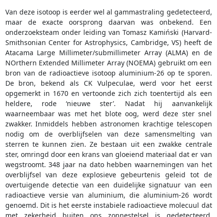
Van deze isotoop is eerder wel al gammastraling gedetecteerd,
maar de exacte oorsprong daarvan was onbekend. Een
onderzoeksteam onder leiding van Tomasz Kamiński (Harvard-
Smithsonian Center for Astrophysics, Cambridge, VS) heeft de
Atacama Large Millimeter/submillimeter Array (ALMA) en de
NOrthern Extended Millimeter Array (NOEMA) gebruikt om een
​​bron van de radioactieve isotoop aluminium-26 op te sporen.
De bron, bekend als CK Vulpeculae, werd voor het eerst
opgemerkt in 1670 en vertoonde zich zich toentertijd als een
heldere, rode ‘nieuwe ster’. Nadat hij aanvankelijk
waarneembaar was met het blote oog, werd deze ster snel
zwakker. Inmiddels hebben astronomen krachtige telescopen
nodig om de overblijfselen van deze samensmelting van
sterren te kunnen zien. Ze bestaan uit een zwakke centrale
ster, omringd door een krans van gloeiend materiaal dat er van
wegstroomt. 348 jaar na dato hebben waarnemingen van het
overblijfsel van deze explosieve gebeurtenis geleid tot de
overtuigende detectie van een duidelijke signatuur van een
radioactieve versie van aluminium, die aluminium-26 wordt
genoemd. Dit is het eerste instabiele radioactieve molecuul dat
met zekerheid buiten ons zonnestelsel is gedetecteerd.