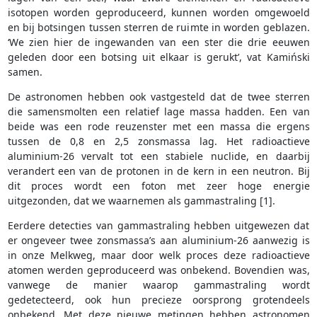
isotopen worden geproduceerd, kunnen worden omgewoeld
en bij botsingen tussen sterren de ruimte in worden geblazen.
‘We zien hier de ingewanden van een ster die drie eeuwen
geleden door een botsing uit elkaar is gerukt’, vat Kamiński
samen.
De astronomen hebben ook vastgesteld dat de twee sterren
die samensmolten een relatief lage massa hadden. Een van
beide was een rode reuzenster met een massa die ergens
tussen de 0,8 en 2,5 zonsmassa lag. Het radioactieve
aluminium-26 vervalt tot een stabiele nuclide, en daarbij
verandert een van de protonen in de kern in een neutron. Bij
dit proces wordt een foton met zeer hoge energie
uitgezonden, dat we waarnemen als gammastraling [1].
Eerdere detecties van gammastraling hebben uitgewezen dat
er ongeveer twee zonsmassa’s aan aluminium-26 aanwezig is
in onze Melkweg, maar door welk proces deze radioactieve
atomen werden geproduceerd was onbekend. Bovendien was,
vanwege de manier waarop gammastraling wordt
gedetecteerd, ook hun precieze oorsprong grotendeels
onbekend. Met deze nieuwe metingen hebben astronomen