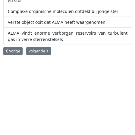
en stof
Complexe organische moleculen ontdekt bij jonge ster
Verste object ooit dat ALMA heeft waargenomen
ALMA vindt enorme verborgen reservoirs van turbulent
gas in verre sterrenstelsels
Vorig artikel: Elliptische elegantie
Volgende artikel: Superscherpe foto’s met de nieuwe adaptie
Vorige
Volgende