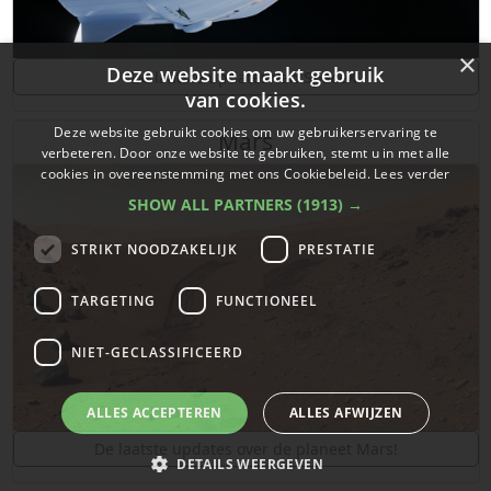
×
Deze website maakt gebruik
De laatste updates van SpaceX!
van cookies.
Deze website gebruikt cookies om uw gebruikerservaring te
Mars
verbeteren. Door onze website te gebruiken, stemt u in met alle
cookies in overeenstemming met ons Cookiebeleid.
Lees verder
SHOW ALL PARTNERS
(1913) →
STRIKT NOODZAKELIJK
PRESTATIE
TARGETING
FUNCTIONEEL
NIET-GECLASSIFICEERD
ALLES ACCEPTEREN
ALLES AFWIJZEN
De laatste updates over de planeet Mars!
DETAILS WEERGEVEN