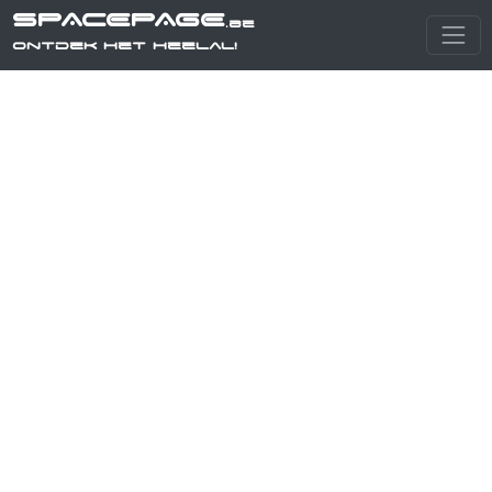
SPACEPAGE
.be
Ontdek het heelal!