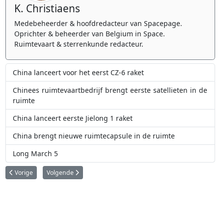
K. Christiaens
Medebeheerder & hoofdredacteur van Spacepage.
Oprichter & beheerder van Belgium in Space.
Ruimtevaart & sterrenkunde redacteur.
China lanceert voor het eerst CZ-6 raket
Chinees ruimtevaartbedrijf brengt eerste satellieten in de
ruimte
China lanceert eerste Jielong 1 raket
China brengt nieuwe ruimtecapsule in de ruimte
Long March 5
Vorig artikel: Eerste Chinese vrouwelijke ruimtewandeling vanuit Chinees 
Volgende artikel: Chinese ruimtevaarders keren na drie maa
Vorige
Volgende