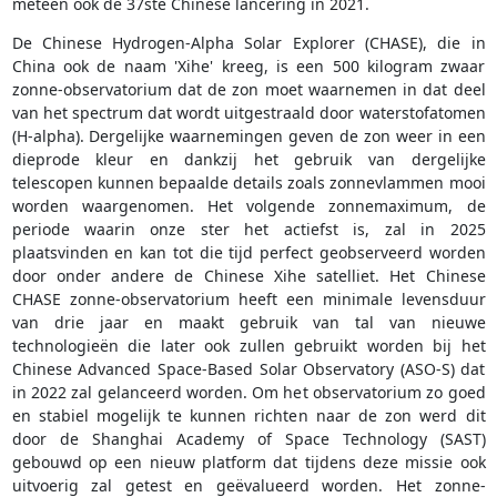
meteen ook de 37ste Chinese lancering in 2021.
De Chinese Hydrogen-Alpha Solar Explorer (CHASE), die in
China ook de naam 'Xihe' kreeg, is een 500 kilogram zwaar
zonne-observatorium dat de zon moet waarnemen in dat deel
van het spectrum dat wordt uitgestraald door waterstofatomen
(H-alpha). Dergelijke waarnemingen geven de zon weer in een
dieprode kleur en dankzij het gebruik van dergelijke
telescopen kunnen bepaalde details zoals zonnevlammen mooi
worden waargenomen. Het volgende zonnemaximum, de
periode waarin onze ster het actiefst is, zal in 2025
plaatsvinden en kan tot die tijd perfect geobserveerd worden
door onder andere de Chinese Xihe satelliet. Het Chinese
CHASE zonne-observatorium heeft een minimale levensduur
van drie jaar en maakt gebruik van tal van nieuwe
technologieën die later ook zullen gebruikt worden bij het
Chinese Advanced Space-Based Solar Observatory (ASO-S) dat
in 2022 zal gelanceerd worden. Om het observatorium zo goed
en stabiel mogelijk te kunnen richten naar de zon werd dit
door de Shanghai Academy of Space Technology (SAST)
gebouwd op een nieuw platform dat tijdens deze missie ook
uitvoerig zal getest en geëvalueerd worden. Het zonne-