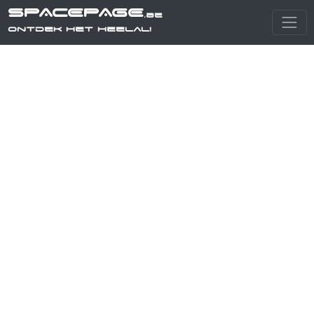
SPACEPAGE
.be
Ontdek het heelal!