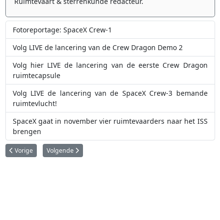
Ruimtevaart & sterrenkunde redacteur.
Fotoreportage: SpaceX Crew-1
Volg LIVE de lancering van de Crew Dragon Demo 2
Volg hier LIVE de lancering van de eerste Crew Dragon
ruimtecapsule
Volg LIVE de lancering van de SpaceX Crew-3 bemande
ruimtevlucht!
SpaceX gaat in november vier ruimtevaarders naar het ISS
brengen
Vorig artikel: Volg LIVE de lancering van een Dragon bevoorradingstuig (C
Volgende artikel: Volg LIVE de lancering van de Starlink 12 mis
Vorige
Volgende