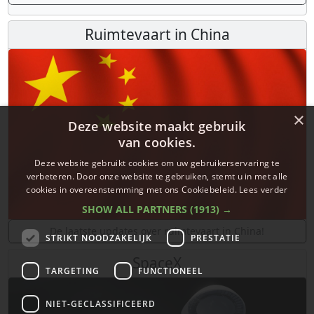
Ruimtevaart in China
×
Deze website maakt gebruik
van cookies.
Deze website gebruikt cookies om uw gebruikerservaring te
verbeteren. Door onze website te gebruiken, stemt u in met alle
cookies in overeenstemming met ons Cookiebeleid.
Lees verder
SHOW ALL PARTNERS
(1913) →
De laatste updates over ruimtevaart in China!
STRIKT NOODZAKELIJK
PRESTATIE
SpaceX
TARGETING
FUNCTIONEEL
NIET-GECLASSIFICEERD