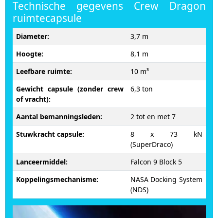
Technische gegevens Crew Dragon
ruimtecapsule
Diameter:
3,7 m
Hoogte:
8,1 m
Leefbare ruimte:
10 m³
Gewicht capsule (zonder crew
6,3 ton
of vracht):
Aantal bemanningsleden:
2 tot en met 7
Stuwkracht capsule:
8 x 73 kN
(SuperDraco)
Lanceermiddel:
Falcon 9 Block 5
Koppelingsmechanisme:
NASA Docking System
(NDS)