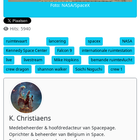
Foto: NASA/SpaceX
Hits: 5940
ruimtevaart
lancering
spacex
NASA
Kennedy Space Center
Falcon 9
internationale ruimtestation
live
livestream
Mike Hopkins
bemande ruimtevlucht
crew dragon
shannon walker
Soichi Noguchi
crew 1
K. Christiaens
Medebeheerder & hoofdredacteur van Spacepage.
Oprichter & beheerder van Belgium in Space.