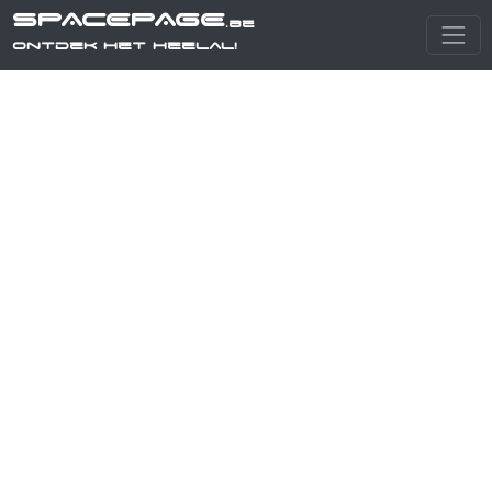
SPACEPAGE
.be
Ontdek het heelal!