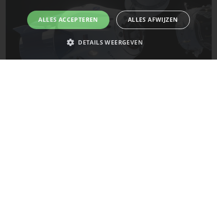
ALLES ACCEPTEREN
ALLES AFWIJZEN
DETAILS WEERGEVEN
Strikt noodzakelijk
Prestatie
Targeting
Functioneel
Niet-geclassificeerd
De laatste updates van SpaceX!
Strikt noodzakelijke cookies maken de kernfunctionaliteiten van de
website mogelijk, zoals gebruikersaanmelding en accountbeheer. De
Mars
website kan niet goed worden gebruikt zonder de strikt noodzakelijke
cookies.
Naam
Provider
/
Domein
Vervaldatum
__cf_bm
29 minuten
Cloudflare Inc.
58 seconden
.x.com