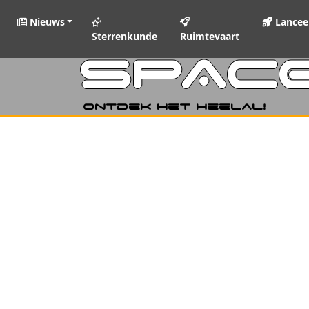
Nieuws
Lancee
Sterrenkunde
Ruimtevaart
SPAC
Ontdek het heelal!