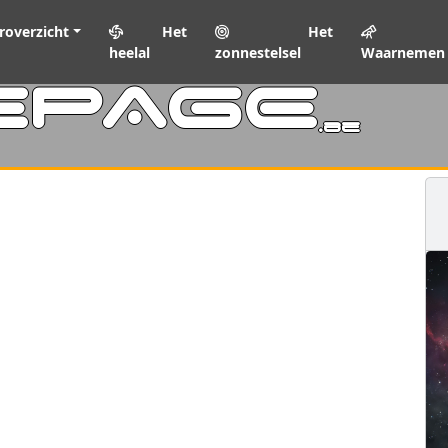
roverzicht
Het
Het
heelal
zonnestelsel
Waarnemen
EPAGE
.be