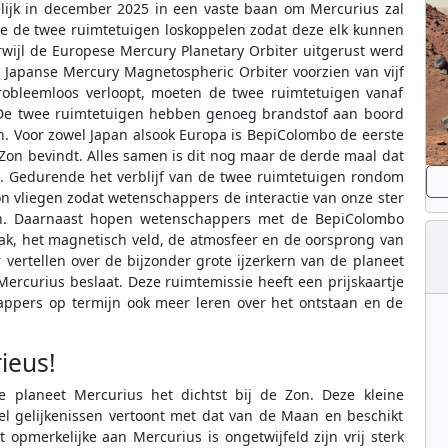
lijk in december 2025 in een vaste baan om Mercurius zal
e de twee ruimtetuigen loskoppelen zodat deze elk kunnen
wijl de Europese Mercury Planetary Orbiter uitgerust werd
 Japanse Mercury Magnetospheric Orbiter voorzien van vijf
probleemloos verloopt, moeten de twee ruimtetuigen vanaf
 De twee ruimtetuigen hebben genoeg brandstof aan boord
n. Voor zowel Japan alsook Europa is BepiColombo de eerste
e Zon bevindt. Alles samen is dit nog maar de derde maal dat
. Gedurende het verblijf van de twee ruimtetuigen rondom
n vliegen zodat wetenschappers de interactie van onze ster
n. Daarnaast hopen wetenschappers met de BepiColombo
lak, het magnetisch veld, de atmosfeer en de oorsprong van
vertellen over de bijzonder grote ijzerkern van de planeet
Mercurius beslaat. Deze ruimtemissie heeft een prijskaartje
appers op termijn ook meer leren over het ontstaan en de
ieus!
de planeet Mercurius het dichtst bij de Zon. Deze kleine
eel gelijkenissen vertoont met dat van de Maan en beschikt
 opmerkelijke aan Mercurius is ongetwijfeld zijn vrij sterk