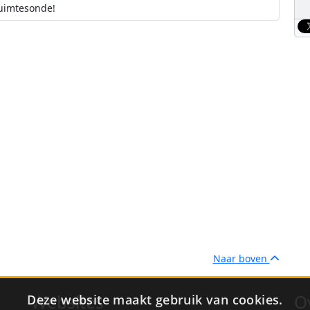
ruimtesonde!
cering uit
odlanding na Sojoez-lancering
Naar boven
Websites
O
Deze website maakt gebruik van cookies.