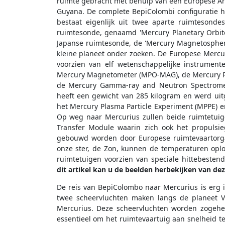
ruimte gebracht met behulp van een Europese Ari
Guyana. De complete BepiColombi configuratie ha
bestaat eigenlijk uit twee aparte ruimtesond
ruimtesonde, genaamd 'Mercury Planetary Orbit
Japanse ruimtesonde, de 'Mercury Magnetospheri
kleine planeet onder zoeken. De Europese Mercur
voorzien van elf wetenschappelijke instrumen
Mercury Magnetometer (MPO-MAG), de Mercury R
de Mercury Gamma-ray and Neutron Spectromet
heeft een gewicht van 285 kilogram en werd uit
het Mercury Plasma Particle Experiment (MPPE) 
Op weg naar Mercurius zullen beide ruimtetui
Transfer Module waarin zich ook het propulsi
gebouwd worden door Europese ruimtevaartorgan
onze ster, de Zon, kunnen de temperaturen opl
ruimtetuigen voorzien van speciale hittebestend
dit artikel kan u de beelden herbekijken van dez
De reis van BepiColombo naar Mercurius is erg i
twee scheervluchten maken langs de planeet V
Mercurius. Deze scheervluchten worden zogehete
essentieel om het ruimtevaartuig aan snelheid t