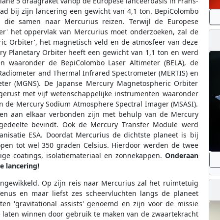
ane 5 draagraket vanop de Europese lanceerbasis in Frans-
d bij zijn lancering een gewicht van 4,1 ton. BepiColombo
es die samen naar Mercurius reizen. Terwijl de Europese
er' het oppervlak van Mercurius moet onderzoeken, zal de
c Orbiter', het magnetisch veld en de atmosfeer van deze
y Planetary Orbiter heeft een gewicht van 1,1 ton en werd
ten waaronder de BepiColombo Laser Altimeter (BELA), de
adiometer and Thermal Infrared Spectrometer (MERTIS) en
er (MGNS). De Japanse Mercury Magnetospheric Orbiter
gerust met vijf wetenschappelijke instrumenten waaronder
en de Mercury Sodium Atmosphere Spectral Imager (MSASI).
gen aan elkaar verbonden zijn met behulp van de Mercury
egedeelte bevindt. Ook de Mercury Transfer Module werd
isatie ESA. Doordat Mercurius de dichtste planeet is bij
open tot wel 350 graden Celsius. Hierdoor werden de twee
ige coatings, isolatiemateriaal en zonnekappen.
Onderaan
e lancering!
ngewikkeld. Op zijn reis naar Mercurius zal het ruimtetuig
enus en maar liefst zes scheervluchten langs de planeet
n 'gravitational assists' genoemd en zijn voor de missie
e laten winnen door gebruik te maken van de zwaartekracht