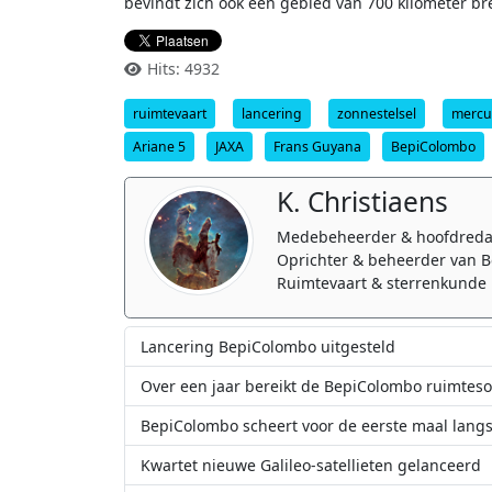
bevindt zich ook een gebied van 700 kilometer br
Hits: 4932
ruimtevaart
lancering
zonnestelsel
mercu
Ariane 5
JAXA
Frans Guyana
BepiColombo
K. Christiaens
Medebeheerder & hoofdreda
Oprichter & beheerder van B
Ruimtevaart & sterrenkunde 
Lancering BepiColombo uitgesteld
Over een jaar bereikt de BepiColombo ruimtes
BepiColombo scheert voor de eerste maal lang
Kwartet nieuwe Galileo-satellieten gelanceerd