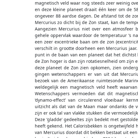
magnetisch veld waar nog steeds zeer weinig ove
en deze kleine planeet draait één keer om de 5
ongeveer 88 aardse dagen. De afstand tot de zo
Mercurius zo dicht bij de Zon staat, kan de temp
Aangezien Mercurius niet over een atmosfeer b
gehele oppervlak waardoor de temperatuur ’s nac
een zeer excentrieke baan om de zon (excentrici
verschilt in grootte doorheen een Mercurius jaar
punt in de baan van een planeet dat het dichtst 
de Zon hoger is dan zijn rotatiesnelheid om zijn
deze planeet de Zon zien opkomen, zien onder
gingen wetenschappers er van uit dat Mercuri
bezoek van de Amerikaanse ruimtesonde Marine
weldegelijk een magnetisch veld heeft waarva
Wetenschappers vermoeden dat dit magnetisch
‘dynamo-effect’ van circulerend vloeibaar kern
uitzicht als dat van de Maan maar ondanks de v
zijn er ook tal van vlakke stukken die vermoedelij
Deze ‘gladde’ gedeeltes zijn bedekt met gestolde 
heeft gekend. Het Calorisbekken is ongetwijfeld
van Mercurius doordat dit bekken bestaat uit een