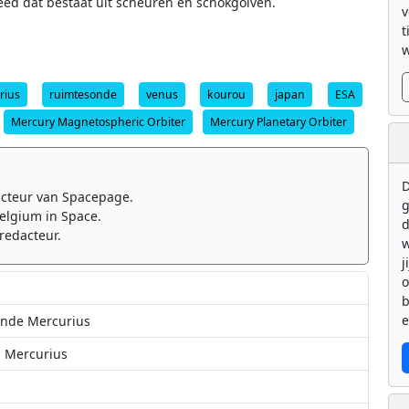
eed dat bestaat uit scheuren en schokgolven.
v
t
w
rius
ruimtesonde
venus
kourou
japan
ESA
Mercury Magnetospheric Orbiter
Mercury Planetary Orbiter
D
cteur van Spacepage.
g
elgium in Space.
d
redacteur.
w
j
b
e
onde Mercurius
s Mercurius