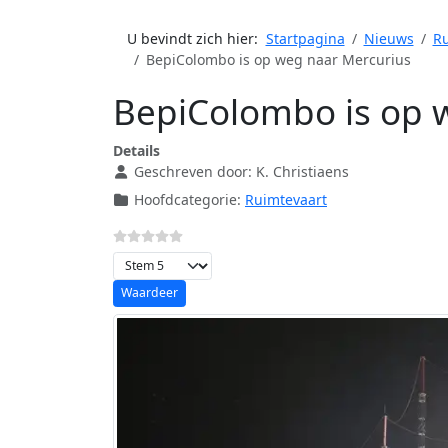
U bevindt zich hier:
Startpagina
Nieuws
Ru
BepiColombo is op weg naar Mercurius
BepiColombo is op 
Details
Geschreven door:
K. Christiaens
Hoofdcategorie:
Ruimtevaart
Voeg waardering toe