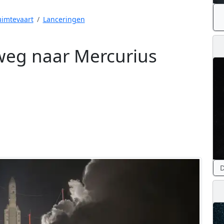
imtevaart
Lanceringen
weg naar Mercurius
D