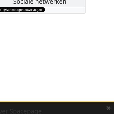
Sociale netwerken
×
ver Spacepage