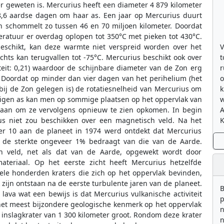
r geweten is. Mercurius heeft een diameter 4 879 kilometer
8,6 aardse dagen om haar as. Een jaar op Mercurius duurt
n schommelt zo tussen 46 en 70 miljoen kilometer. Doordat
eratuur er overdag oplopen tot 350°C met pieken tot 430°C.
V
eschikt, kan deze warmte niet verspreid worden over het
t
hts kan terugvallen tot -75°C. Mercurius beschikt ook over
r
teit: 0,21) waardoor de schijnbare diameter van de Zon erg
o
. Doordat op minder dan vier dagen van het perihelium (het
k
bij de Zon gelegen is) de rotatiesnelheid van Mercurius om
w
 eigen as kan men op sommige plaatsen op het oppervlak van
gaan om ze vervolgens opnieuw te zien opkomen. In begin
K
us niet zou beschikken over een magnetisch veld. Na het
r 10 aan de planeet in 1974 werd ontdekt dat Mercurius
n de sterkte ongeveer 1% bedraagt van die van de Aarde.
 veld, net als dat van de Aarde, opgewekt wordt door
materiaal. Op het eerste zicht heeft Mercurius hetzelfde
ele honderden kraters die zich op het oppervlak bevinden,
k zijn ontstaan na de eerste turbulente jaren van de planeet.
B
lava wat een bewijs is dat Mercurius vulkanische activiteit
p
 het meest bijzondere geologische kenmerk op het oppervlak
n
 inslagkrater van 1 300 kilometer groot. Rondom deze krater
n