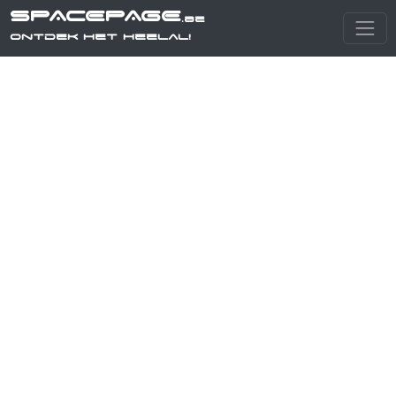
SPACEPAGE
.be
Ontdek het heelal!