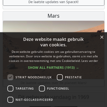
De laatste updates van SpaceX!
Mars
×
Deze website maakt gebruik
van cookies.
Deze website gebruikt cookies om uw gebruikerservaring te
verbeteren. Door onze website te gebruiken, stemt u in met alle
cookies in overeenstemming met ons Cookiebeleid.
Lees verder
SHOW ALL PARTNERS
(1913) →
STRIKT NOODZAKELIJK
PRESTATIE
De laatste updates over de planeet Mars!
TARGETING
FUNCTIONEEL
Dit gebeurde vandaag in 1969
NIET-GECLASSIFICEERD