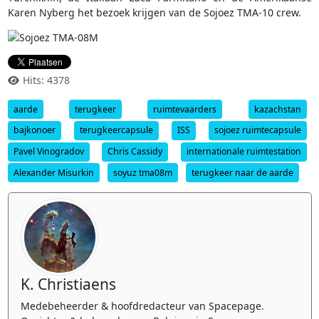
Karen Nyberg het bezoek krijgen van de Sojoez TMA-10 crew.
Hits: 4378
aarde
terugkeer
ruimtevaarders
kazachstan
bajkonoer
terugkeercapsule
ISS
sojoez ruimtecapsule
Pavel Vinogradov
Chris Cassidy
internationale ruimtestation
Alexander Misurkin
soyuz tma08m
terugkeer naar de aarde
K. Christiaens
Medebeheerder & hoofdredacteur van Spacepage.