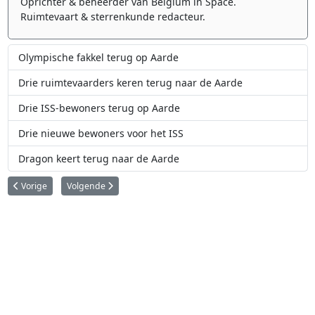
Oprichter & beheerder van Belgium in Space.
Ruimtevaart & sterrenkunde redacteur.
Olympische fakkel terug op Aarde
Drie ruimtevaarders keren terug naar de Aarde
Drie ISS-bewoners terug op Aarde
Drie nieuwe bewoners voor het ISS
Dragon keert terug naar de Aarde
Vorig artikel: Russische kosmonauten vestigen nieuw record
Volgende artikel: Koppeling Cygnus aan ISS uitgesteld
Vorige
Volgende