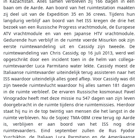
in Kazachstan. Alles samen verbleven zij 166 dagen in een
baan om de Aarde. Aan boord van het ruimtestation maakten
zij deel uit van de Expedition 35 en 36 crews. Tijdens hun
langdurig verblijf aan boord van het ISS kregen de drie het
bezoek van een Russische Progress vrachtmodule, de Europese
ATV vrachtmodule en van een Japanse HTV vrachtmodule.
Gedurende hun verblijf in de ruimte voerde Misurkin ook zijn
eerste ruimtewandeling uit en Cassidy zijn tweede. De
ruimtewandeling van Chris Cassidy, op 16 juli 2013, werd wel
opgeschrikt door een incident toen in de helm van collega-
ruimtevaarder Luca Parmitano water lekte. Cassidy moest de
Italiaanse ruimtevaarder uiteindelijk terug assisteren naar het
ISS waardoor uiteindelijk alles goed afliep. Voor Cassidy was dit
zijn tweede ruimtevlucht waardoor hij alles samen 181 dagen
in de ruimte verbleef. De ervaren Russische kosmonaut Pavel
Vinogradov heeft met deze missie nu 547 dagen van zijn leven
doorgebracht in de ruimte tijdens drie ruimtemissies. Hierdoor
staat hij nu in de top twintig van mensen die het langst in de
ruimte verbleven. Nu de Sojoez TMA-08M crew terug op Aarde
is, verblijven er aan boord van het ISS nog drie
ruimtevaarders. Eind september zullen de Rus Fyodor
Yurchikhin, de Italiaan Luca Parmitano en de Amerikaanse