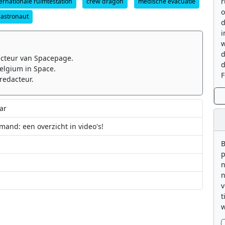
r
ternationale ruimtestation
crew dragon
medische evacuatie
o
 astronaut
d
i
w
d
cteur van Spacepage.
d
elgium in Space.
F
redacteur.
ar
mand: een overzicht in video's!
B
p
n
n
v
t
Sophie Adenot gaat officieel van start
voor een nieuw ruimtestation omvatten het hergebruik van zijn ISS-modules
w