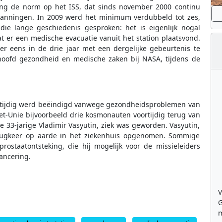
ang de norm op het ISS, dat sinds november 2000 continu
nningen. In 2009 werd het minimum verdubbeld tot zes,
ie lange geschiedenis gesproken: het is eigenlijk nogal
t er een medische evacuatie vanuit het station plaatsvond.
er eens in de drie jaar met een dergelijke gebeurtenis te
hoofd gezondheid en medische zaken bij NASA, tijdens de
ortijdig werd beëindigd vanwege gezondheidsproblemen van
t-Unie bijvoorbeeld drie kosmonauten voortijdig terug van
e 33-jarige Vladimir Vasyutin, ziek was geworden. Vasyutin,
rugkeer op aarde in het ziekenhuis opgenomen. Sommige
rostaatontsteking, die hij mogelijk voor de missieleiders
ancering.
V
G
m