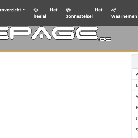
roverzicht
Het
Het
heelal
zonnestelsel
Waarnemen
EPAGE
.be
L
V
C
S