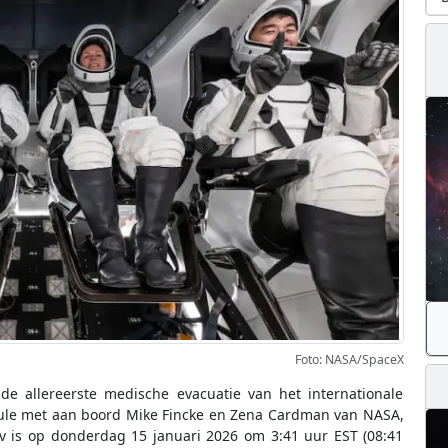
Foto: NASA/SpaceX
 de allereerste medische evacuatie van het internationale
sule met aan boord Mike Fincke en Zena Cardman van NASA,
v is op donderdag 15 januari 2026 om 3:41 uur EST (08:41