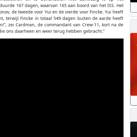
e duurde 167 dagen, waarvan 165 aan boord van het ISS. Het
nov, de tweede voor Yui en de vierde voor Fincke. Yui heeft
, terwijl Fincke in totaal 549 dagen buiten de aarde heeft
zijn!”, zei Cardman, de commandant van Crew-11, kort na de
die ons daarheen en weer terug hebben gebracht.”