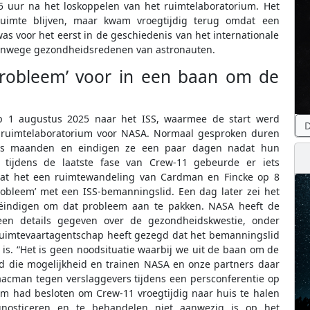
,5 uur na het loskoppelen van het ruimtelaboratorium. Het
uimte blijven, maar kwam vroegtijdig terug omdat een
 voor het eerst in de geschiedenis van het internationale
 vanwege gezondheidsredenen van astronauten.
probleem’ voor in een baan om de
op 1 augustus 2025 naar het ISS, waarmee de start werd
D
t ruimtelaboratorium voor NASA. Normaal gesproken duren
zes maanden en eindigen ze een paar dagen nadat hun
 tijdens de laatste fase van Crew-11 gebeurde er iets
at het een ruimtewandeling van Cardman en Fincke op 8
obleem’ met een ISS-bemanningslid. Een dag later zei het
eëindigen om dat probleem aan te pakken. NASA heeft de
geen details gegeven over de gezondheidskwestie, onder
ruimtevaartagentschap heeft gezegd dat het bemanningslid
ie is. “Het is geen noodsituatie waarbij we uit de baan om de
d die mogelijkheid en trainen NASA en onze partners daar
aacman tegen verslaggevers tijdens een persconferentie op
eam had besloten om Crew-11 vroegtijdig naar huis te halen
nosticeren en te behandelen niet aanwezig is op het