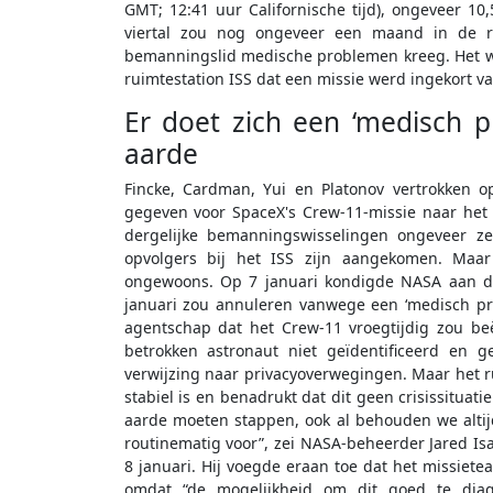
GMT; 12:41 uur Californische tijd), ongeveer 10
viertal zou nog ongeveer een maand in de r
bemanningslid medische problemen kreeg. Het was
ruimtestation ISS dat een missie werd ingekort
Er doet zich een ‘medisch 
aarde
Fincke, Cardman, Yui en Platonov vertrokken 
gegeven voor SpaceX's Crew-11-missie naar he
dergelijke bemanningswisselingen ongeveer 
opvolgers bij het ISS zijn aangekomen. Maar
ongewoons. Op 7 januari kondigde NASA aan d
januari zou annuleren vanwege een ‘medisch pr
agentschap dat het Crew-11 vroegtijdig zou b
betrokken astronaut niet geïdentificeerd en 
verwijzing naar privacyoverwegingen. Maar het 
stabiel is en benadrukt dat dit geen crisissituat
aarde moeten stappen, ook al behouden we altij
routinematig voor”, zei NASA-beheerder Jared Is
8 januari. Hij voegde eraan toe dat het missiet
omdat “de mogelijkheid om dit goed te diag