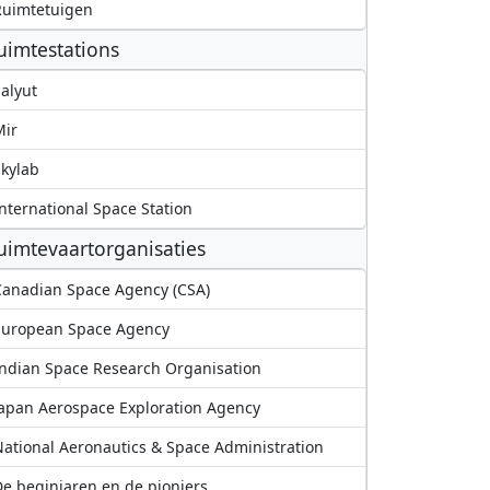
Ruimtetuigen
uimtestations
alyut
Mir
kylab
nternational Space Station
uimtevaartorganisaties
anadian Space Agency (CSA)
European Space Agency
ndian Space Research Organisation
apan Aerospace Exploration Agency
ational Aeronautics & Space Administration
e beginjaren en de pioniers