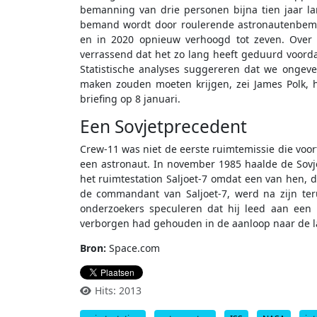
bemanning van drie personen bijna tien jaar l
bemand wordt door roulerende astronautenbema
en in 2020 opnieuw verhoogd tot zeven. Over d
verrassend dat het zo lang heeft geduurd voorda
Statistische analyses suggereren dat we ongeve
maken zouden moeten krijgen, zei James Polk, 
briefing op 8 januari.
Een Sovjetprecedent
Crew-11 was niet de eerste ruimtemissie die vo
een astronaut. In november 1985 haalde de Sovje
het ruimtestation Saljoet-7 omdat een van hen, d
de commandant van Saljoet-7, werd na zijn te
onderzoekers speculeren dat hij leed aan een p
verborgen had gehouden in de aanloop naar de l
Bron:
Space.com
Hits: 2013