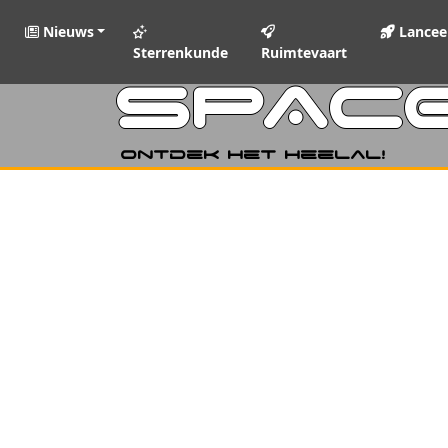
Nieuws
Lancee
Sterrenkunde
Ruimtevaart
SPAC
Ontdek het heelal!