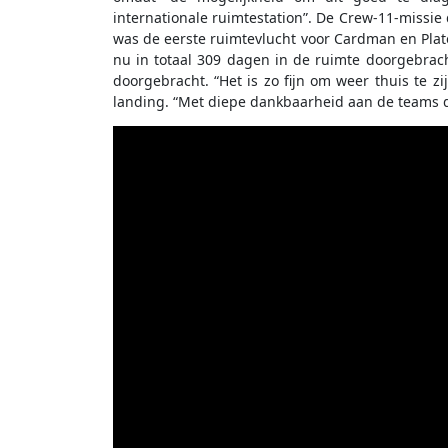
internationale ruimtestation”. De Crew-11-missi
was de eerste ruimtevlucht voor Cardman en Plato
nu in totaal 309 dagen in de ruimte doorgebracht
doorgebracht. “Het is zo fijn om weer thuis te 
landing. “Met diepe dankbaarheid aan de teams 