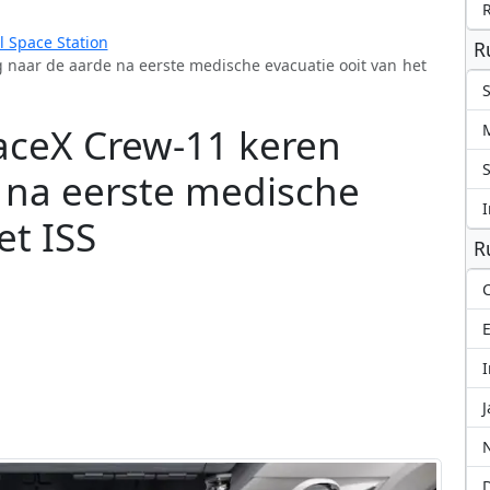
l Space Station
R
 naar de aarde na eerste medische evacuatie ooit van het
S
aceX Crew-11 keren
S
 na eerste medische
I
et ISS
R
C
I
J
N
D