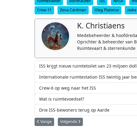
ruimtestation
astronauten
ISS
NASA
in
Crew-11
Zena Cardman
Oleg Platonov
zieke
K. Christiaens
Medebeheerder & hoofdreda
Oprichter & beheerder van B
Ruimtevaart & sterrenkunde 
ISS krijgt nieuw ruimtetoilet van 23 miljoen doll
Internationale ruimtestation ISS twintig jaar be
Crew-6 op weg naar het ISS
Wat is ruimtevoedsel?
Drie ISS-bewoners terug op Aarde
Vorig artikel: ESA's εpsilon-missie van Franse astronaute 
Volgende artikel: De plannen van Rusland 
Vorige
Volgende