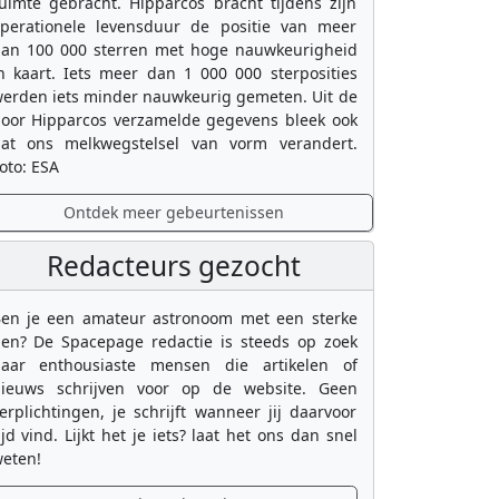
uimte gebracht. Hipparcos bracht tijdens zijn
perationele levensduur de positie van meer
an 100 000 sterren met hoge nauwkeurigheid
n kaart. Iets meer dan 1 000 000 sterposities
erden iets minder nauwkeurig gemeten. Uit de
oor Hipparcos verzamelde gegevens bleek ook
at ons melkwegstelsel van vorm verandert.
oto: ESA
Ontdek meer gebeurtenissen
Redacteurs gezocht
en je een amateur astronoom met een sterke
en? De Spacepage redactie is steeds op zoek
aar enthousiaste mensen die artikelen of
ieuws schrijven voor op de website. Geen
erplichtingen, je schrijft wanneer jij daarvoor
ijd vind. Lijkt het je iets? laat het ons dan snel
eten!