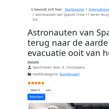
U bevindt zich hier:
Startpagina
Internationa
Astronauten van SpaceX Crew-11 keren terug
ISS
Astronauten van Sp
terug naar de aarde
evacuatie ooit van h
Details
Geschreven door:
K. Christiaens
Hoofdcategorie:
Ruimtevaart
Gebruikerswaardering:
5
/
5
Voeg waardering toe