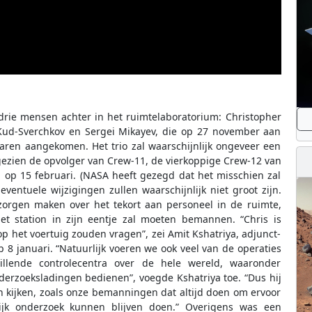
drie mensen achter in het ruimtelaboratorium: Christopher
ud-Sverchkov en Sergei Mikayev, die op 27 november aan
aren aangekomen. Het trio zal waarschijnlijk ongeveer een
ezien de opvolger van Crew-11, de vierkoppige Crew-12 van
 op 15 februari. (NASA heeft gezegd dat het misschien zal
ventuele wijzigingen zullen waarschijnlijk niet groot zijn.
zorgen maken over het tekort aan personeel in de ruimte,
t station in zijn eentje zal moeten bemannen. “Chris is
p het voertuig zouden vragen”, zei Amit Kshatriya, adjunct-
 8 januari. “Natuurlijk voeren we ook veel van de operaties
illende controlecentra over de hele wereld, waaronder
derzoeksladingen bedienen”, voegde Kshatriya toe. “Dus hij
 kijken, zoals onze bemanningen dat altijd doen om ervoor
jk onderzoek kunnen blijven doen.” Overigens was een