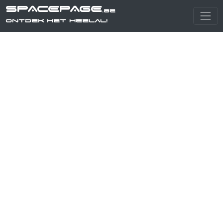
SPACEPAGE
.be
Ontdek het heelal!