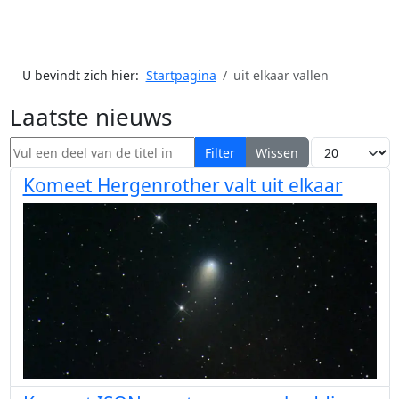
U bevindt zich hier:
Startpagina
uit elkaar vallen
Laatste nieuws
Vul een deel van de titel in
Toon #
Filter
Wissen
Komeet Hergenrother valt uit elkaar