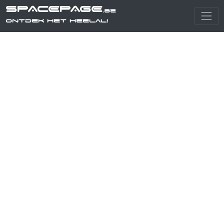
SPACEPAGE
.be
Ontdek het heelal!