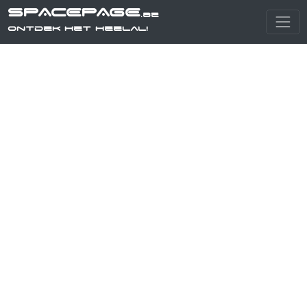
SPACEPAGE
.be
Ontdek het heelal!