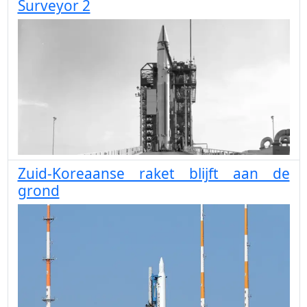
Surveyor 2
Zuid-Koreaanse raket blijft aan de
grond