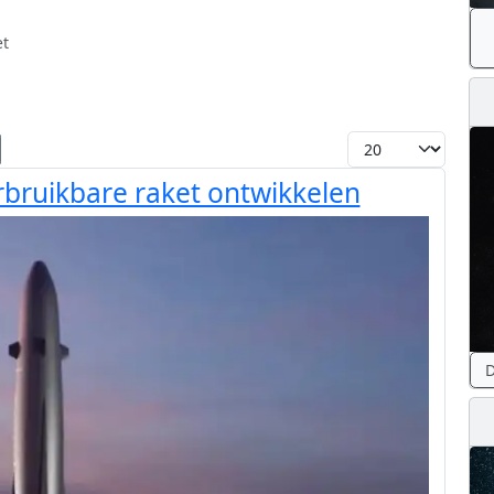
et
Toon #
rbruikbare raket ontwikkelen
D