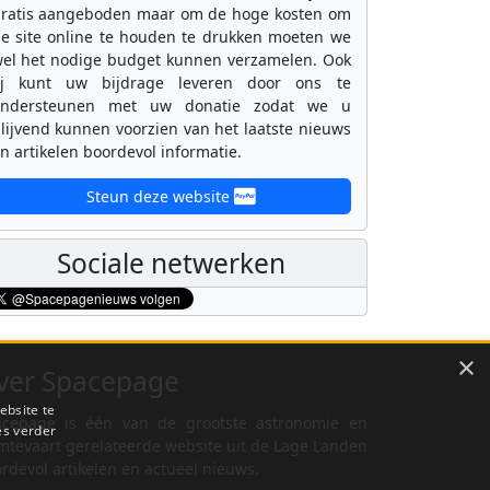
ratis aangeboden maar om de hoge kosten om
e site online te houden te drukken moeten we
el het nodige budget kunnen verzamelen. Ook
ij kunt uw bijdrage leveren door ons te
ondersteunen met uw donatie zodat we u
lijvend kunnen voorzien van het laatste nieuws
n artikelen boordevol informatie.
Steun deze website
Sociale netwerken
×
ver Spacepage
ebsite te
cepage is één van de grootste astronomie en
es verder
mtevaart gerelateerde website uit de Lage Landen
rdevol artikelen en actueel nieuws.