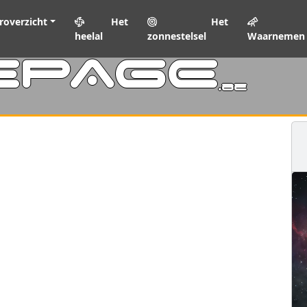
roverzicht
Het
Het
heelal
zonnestelsel
Waarnemen
EPAGE
.be