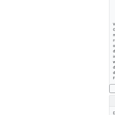
V
G
m
r
o
d
i
w
d
d
F
D