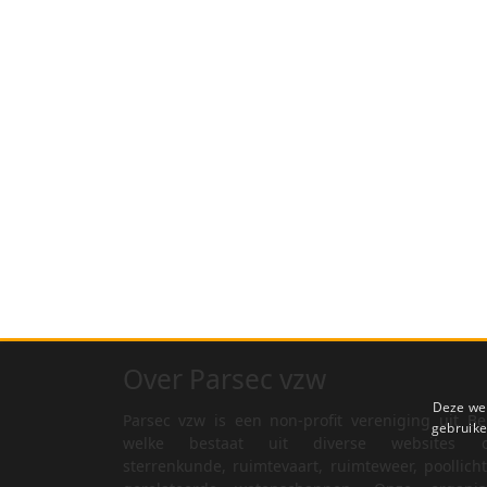
Over Parsec vzw
Deze web
Parsec vzw is een non-profit vereniging uit Be
gebruike
welke bestaat uit diverse websites o
sterrenkunde, ruimtevaart, ruimteweer, poollich