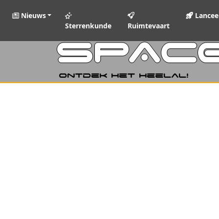
Nieuws
Lancee
Sterrenkunde
Ruimtevaart
SPAC
Ontdek het heelal!