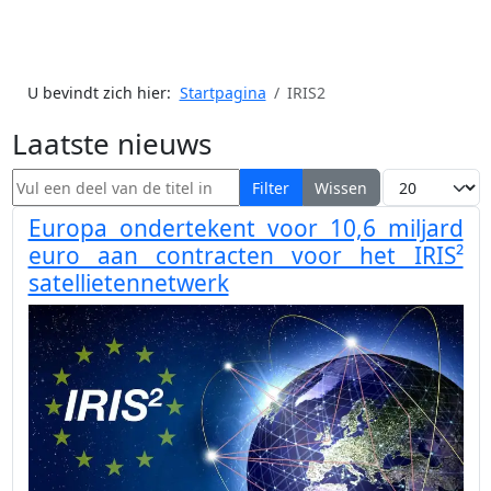
U bevindt zich hier:
Startpagina
IRIS2
Laatste nieuws
Vul een deel van de titel in
Toon #
Filter
Wissen
Europa ondertekent voor 10,6 miljard
euro aan contracten voor het IRIS²
satellietennetwerk