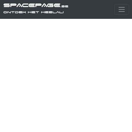
SPACEPAGE
.be
Ontdek het heelal!