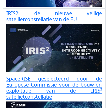
IRIS2: de nieuwe veilige
satellietconstellatie van de EU
SpaceRISE geselecteerd door de
Europese Commissie voor de bouw en
exploitatie van de IRIS²
satellietconstellatie