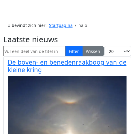
U bevindt zich hier:
Startpagina
halo
Laatste nieuws
Vul een deel van de titel in
Toon #
Filter
Wissen
De boven- en benedenraakboog van de
kleine kring