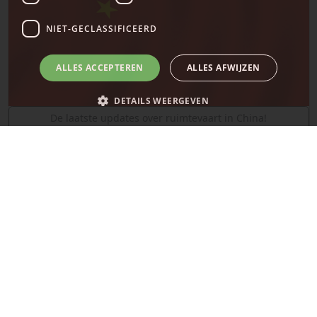
NIET-GECLASSIFICEERD
ALLES ACCEPTEREN
ALLES AFWIJZEN
DETAILS WEERGEVEN
De laatste updates over ruimtevaart in China!
SpaceX
Strikt noodzakelijk
Prestatie
Targeting
Functioneel
Niet-geclassificeerd
Strikt noodzakelijke cookies maken de kernfunctionaliteiten van de
website mogelijk, zoals gebruikersaanmelding en accountbeheer. De
website kan niet goed worden gebruikt zonder de strikt noodzakelijke
cookies.
Naam
Provider
/
Domein
Vervaldatum
__cf_bm
29 minuten
Cloudflare Inc.
58 seconden
.x.com