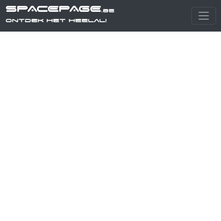
SPACEPAGE
.be
Ontdek het heelal!